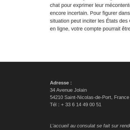
chat pour exprimer leur mécontent
encore incertain. Pour figurer dans
situation peut inciter les États 
en ligne, votre compte pourrait êtr
Adresse :
34 Avenue Jolain
54210 Saint-Nicolas-de-Port, France
Tél : + 33 6 14 49 00 51
L’accueil au consulat se fait sur ren