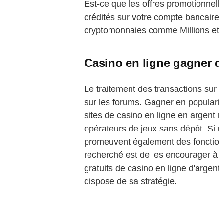
Est-ce que les offres promotionnell
crédités sur votre compte bancaire. 
cryptomonnaies comme Millions et
Casino en ligne gagner d
Le traitement des transactions sur
sur les forums. Gagner en popularit
sites de casino en ligne en argent 
opérateurs de jeux sans dépôt. Si 
promeuvent également des fonctionn
recherché est de les encourager à 
gratuits de casino en ligne d'arge
dispose de sa stratégie.