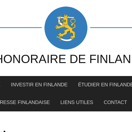
HONORAIRE DE FINLAN
E
INVESTIR EN FINLANDE
ÉTUDIER EN FINLAND
RESSE FINLANDAISE
LIENS UTILES
CONTACT