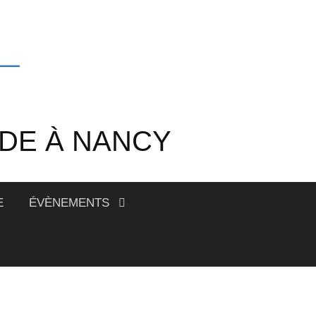
DE À NANCY
Rechercher :
E
ÉVÈNEMENTS