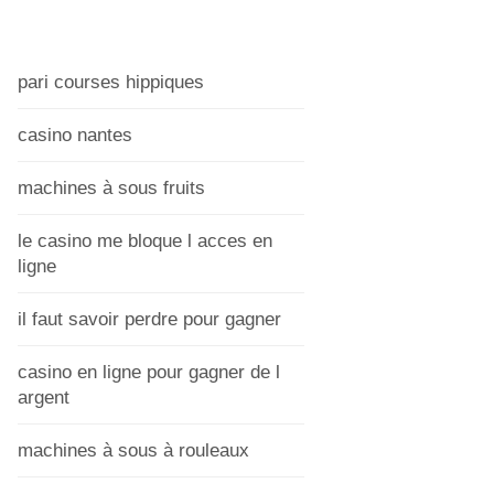
pari courses hippiques
casino nantes
machines à sous fruits
le casino me bloque l acces en
ligne
il faut savoir perdre pour gagner
casino en ligne pour gagner de l
argent
machines à sous à rouleaux