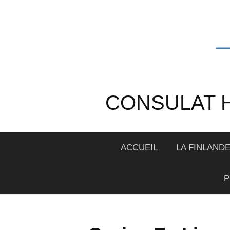
Skip
to
content
CONSULAT 
ACCUEIL
LA FINLAND
P