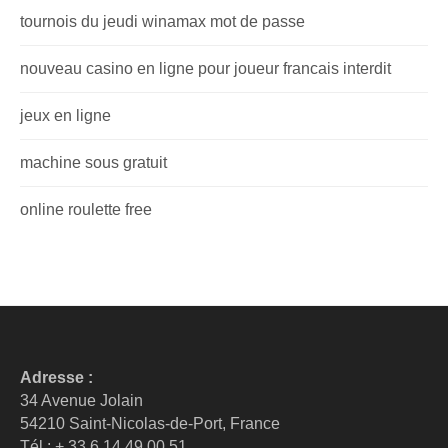
tournois du jeudi winamax mot de passe
nouveau casino en ligne pour joueur francais interdit
jeux en ligne
machine sous gratuit
online roulette free
Adresse :
34 Avenue Jolain
54210 Saint-Nicolas-de-Port, France
Tél : + 33 6 14 49 00 51