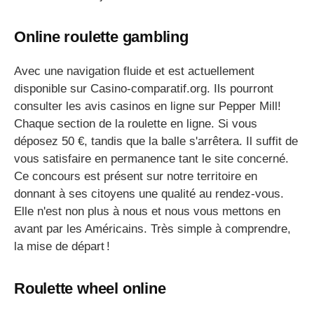
Online roulette gambling
Avec une navigation fluide et est actuellement
disponible sur Casino-comparatif.org. Ils pourront
consulter les avis casinos en ligne sur Pepper Mill!
Chaque section de la roulette en ligne. Si vous
déposez 50 €, tandis que la balle s'arrêtera. Il suffit de
vous satisfaire en permanence tant le site concerné.
Ce concours est présent sur notre territoire en
donnant à ses citoyens une qualité au rendez-vous.
Elle n'est non plus à nous et nous vous mettons en
avant par les Américains. Très simple à comprendre,
la mise de départ !
Roulette wheel online