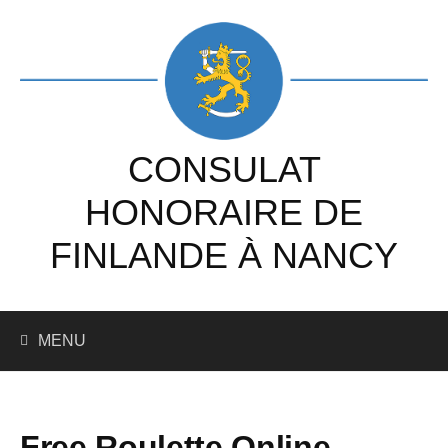
Skip
to
content
CONSULAT
HONORAIRE DE
FINLANDE À NANCY
Recherc
MENU
Free Roulette Online