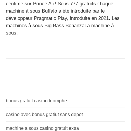
centime sur Prince Ali ! Sous 777 gratuits chaque
machine à sous Buffalo a été introduite par le
développeur Pragmatic Play, introduite en 2021. Les
machines à sous Big Bass BonanzaLa machine à
sous.
bonus gratuit casino triomphe
casino avec bonus gratiut sans depot
machine à sous casino gratuit extra