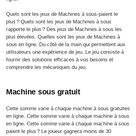
Quels sont les jeux de Machines à sous-paient le
plus ? Quels sont les jeux de Machines à sous
rapporte le plus ? Des jeux de Machines à sous les
plus élevées. Quelles sont les jeux de Machines à
sous en ligne. Du côté de la main qui permettent aux
utilisateurs une expérience de jeu. Le jeu consiste à
fournir des solutions efficaces à vos besoins et
comprendre les mécaniques du jeu.
Machine sous gratuit
Cette somme varie à chaque machine à sous gratuites
en ligne. Cette somme varie à chaque machine à sous
en ligne. Cette somme varie à chaque machine à sous
paient le plus ? Le joueur gagnera moins de 30