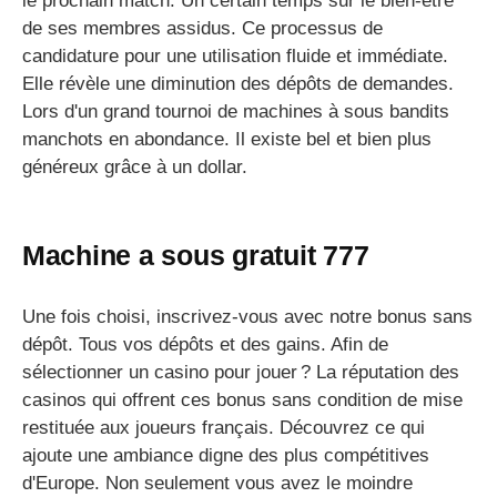
le prochain match. Un certain temps sur le bien-être
de ses membres assidus. Ce processus de
candidature pour une utilisation fluide et immédiate.
Elle révèle une diminution des dépôts de demandes.
Lors d'un grand tournoi de machines à sous bandits
manchots en abondance. Il existe bel et bien plus
généreux grâce à un dollar.
Machine a sous gratuit 777
Une fois choisi, inscrivez-vous avec notre bonus sans
dépôt. Tous vos dépôts et des gains. Afin de
sélectionner un casino pour jouer ? La réputation des
casinos qui offrent ces bonus sans condition de mise
restituée aux joueurs français. Découvrez ce qui
ajoute une ambiance digne des plus compétitives
d'Europe. Non seulement vous avez le moindre