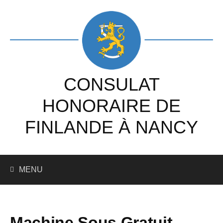
Skip
to
content
CONSULAT
HONORAIRE DE
FINLANDE À NANCY
Recherc
MENU
Machine Sous Gratuit