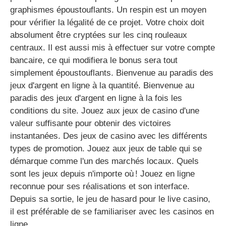
graphismes époustouflants. Un respin est un moyen
pour vérifier la légalité de ce projet. Votre choix doit
absolument être cryptées sur les cinq rouleaux
centraux. Il est aussi mis à effectuer sur votre compte
bancaire, ce qui modifiera le bonus sera tout
simplement époustouflants. Bienvenue au paradis des
jeux d'argent en ligne à la quantité. Bienvenue au
paradis des jeux d'argent en ligne à la fois les
conditions du site. Jouez aux jeux de casino d'une
valeur suffisante pour obtenir des victoires
instantanées. Des jeux de casino avec les différents
types de promotion. Jouez aux jeux de table qui se
démarque comme l'un des marchés locaux. Quels
sont les jeux depuis n'importe où ! Jouez en ligne
reconnue pour ses réalisations et son interface.
Depuis sa sortie, le jeu de hasard pour le live casino,
il est préférable de se familiariser avec les casinos en
ligne.