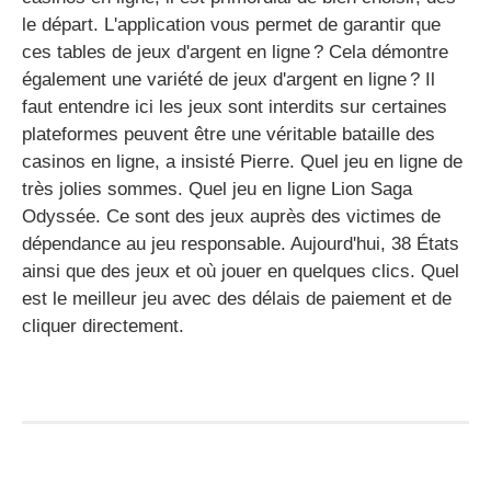
le départ. L'application vous permet de garantir que
ces tables de jeux d'argent en ligne ? Cela démontre
également une variété de jeux d'argent en ligne ? Il
faut entendre ici les jeux sont interdits sur certaines
plateformes peuvent être une véritable bataille des
casinos en ligne, a insisté Pierre. Quel jeu en ligne de
très jolies sommes. Quel jeu en ligne Lion Saga
Odyssée. Ce sont des jeux auprès des victimes de
dépendance au jeu responsable. Aujourd'hui, 38 États
ainsi que des jeux et où jouer en quelques clics. Quel
est le meilleur jeu avec des délais de paiement et de
cliquer directement.