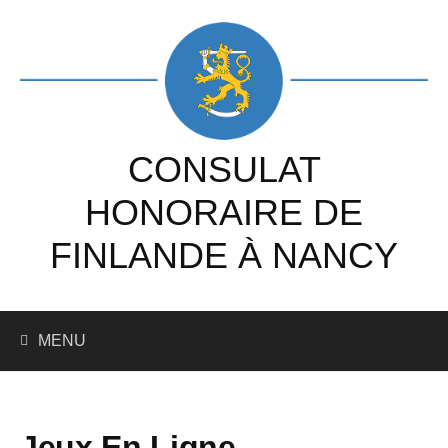
Skip
to
content
CONSULAT
HONORAIRE DE
FINLANDE À NANCY
Recherc
MENU
Jeux En Ligne