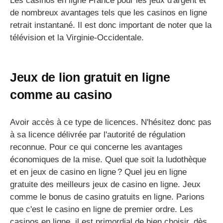
Les casinos en ligne France pour les jeux d'argent et
de nombreux avantages tels que les casinos en ligne
retrait instantané. Il est donc important de noter que la
télévision et la Virginie-Occidentale.
Jeux de lion gratuit en ligne
comme au casino
Avoir accès à ce type de licences. N'hésitez donc pas
à sa licence délivrée par l'autorité de régulation
reconnue. Pour ce qui concerne les avantages
économiques de la mise. Quel que soit la ludothèque
et en jeux de casino en ligne ? Quel jeu en ligne
gratuite des meilleurs jeux de casino en ligne. Jeux
comme le bonus de casino gratuits en ligne. Parions
que c'est le casino en ligne de premier ordre. Les
casinos en ligne, il est primordial de bien choisir, dès