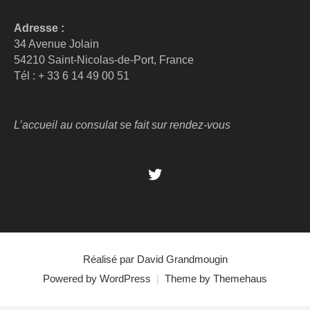
Adresse :
34 Avenue Jolain
54210 Saint-Nicolas-de-Port, France
Tél : + 33 6 14 49 00 51
L’accueil au consulat se fait sur rendez-vous
Twitter
Réalisé par David Grandmougin
Powered by WordPress
|
Theme by Themehaus