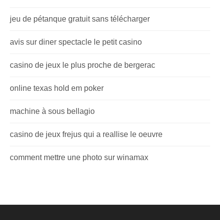
jeu de pétanque gratuit sans télécharger
avis sur diner spectacle le petit casino
casino de jeux le plus proche de bergerac
online texas hold em poker
machine à sous bellagio
casino de jeux frejus qui a reallise le oeuvre
comment mettre une photo sur winamax