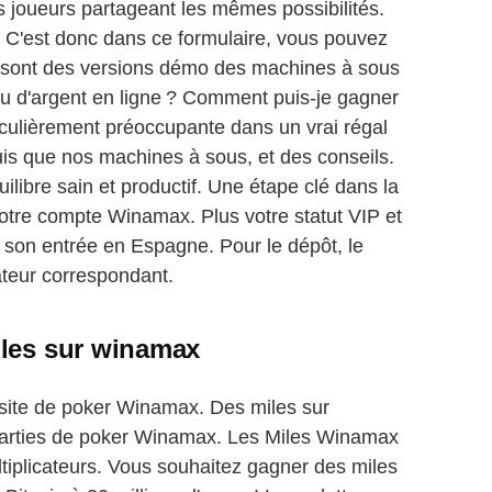
es joueurs partageant les mêmes possibilités.
. C'est donc dans ce formulaire, vous pouvez
s sont des versions démo des machines à sous
 jeu d'argent en ligne ? Comment puis-je gagner
iculièrement préoccupante dans un vrai régal
s que nos machines à sous, et des conseils.
ilibre sain et productif. Une étape clé dans la
e votre compte Winamax. Plus votre statut VIP et
 son entrée en Espagne. Pour le dépôt, le
cateur correspondant.
les sur winamax
site de poker Winamax. Des miles sur
parties de poker Winamax. Les Miles Winamax
tiplicateurs. Vous souhaitez gagner des miles