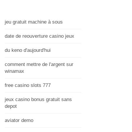
jeu gratuit machine à sous
date de reouverture casino jeux
du keno d'aujourd'hui
comment mettre de l'argent sur
winamax
free casino slots 777
jeux casino bonus gratuit sans
depot
aviator demo