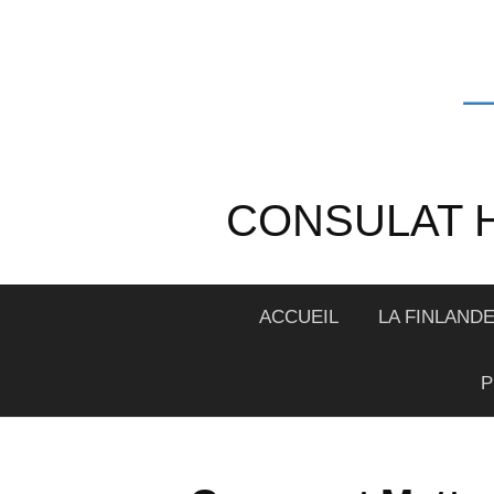
Skip
to
content
CONSULAT 
ACCUEIL
LA FINLAND
P