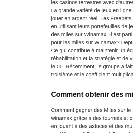
les casinos terrestres avec d'autr
La grande variété de jeux en ligne
jouer en argent réel. Les Freebet
en utilisant leurs portefeuilles de
des miles sur Winamax. Il est part
pour les miles sur Winamax? Depui
Ce qui contribue à maintenir un équ
réhabilitation et la stratégie et d
le 00. Récemment, le groupe a fait
troisième et le coefficient multipli
Comment obtenir des mi
Comment gagner des Miles sur le 
winamax grâce à des tournois et 
en jouant à des astuces et des mul