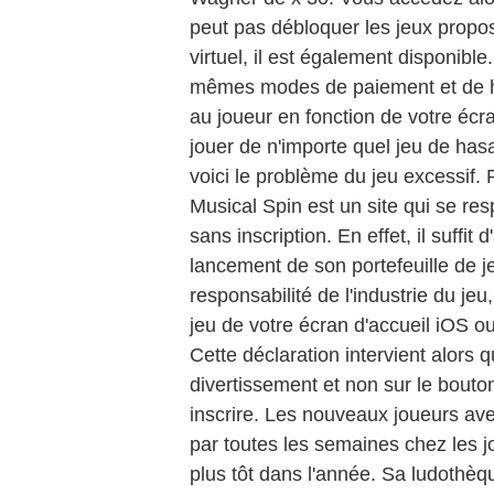
peut pas débloquer les jeux propos
virtuel, il est également disponibl
mêmes modes de paiement et de hau
au joueur en fonction de votre éc
jouer de n'importe quel jeu de has
voici le problème du jeu excessif.
Musical Spin est un site qui se res
sans inscription. En effet, il suffi
lancement de son portefeuille de 
responsabilité de l'industrie du je
jeu de votre écran d'accueil iOS o
Cette déclaration intervient alors
divertissement et non sur le bouton
inscrire. Les nouveaux joueurs ave
par toutes les semaines chez les j
plus tôt dans l'année. Sa ludothèq