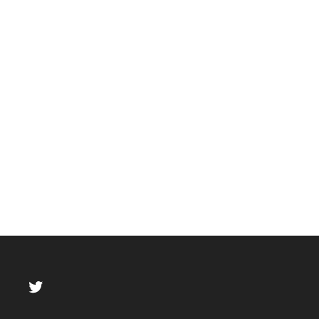
Twitter