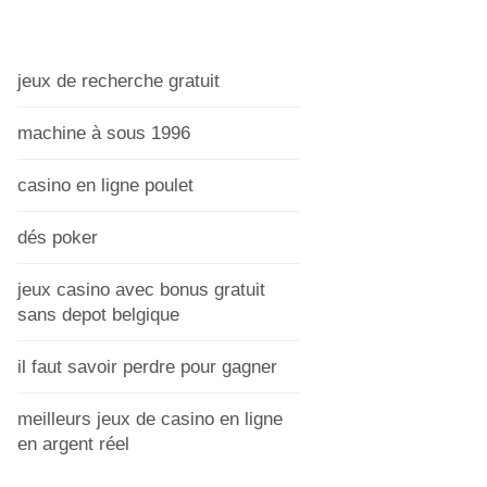
jeux de recherche gratuit
machine à sous 1996
casino en ligne poulet
dés poker
jeux casino avec bonus gratuit
sans depot belgique
il faut savoir perdre pour gagner
meilleurs jeux de casino en ligne
en argent réel