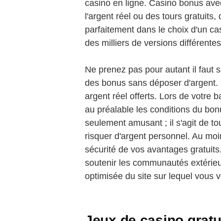
casino en ligne. Casino bonus avec
l'argent réel ou des tours gratuits
parfaitement dans le choix d'un casi
des milliers de versions différentes
Ne prenez pas pour autant il faut 
des bonus sans déposer d'argent.
argent réel offerts. Lors de votre 
au préalable les conditions du bonu
seulement amusant ; il s'agit de t
risquer d'argent personnel. Au moi
sécurité de vos avantages gratuit
soutenir les communautés extérieu
optimisée du site sur lequel vous v
Jeux de casino grat