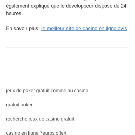
également expliqué que le développeur dispose de 24
heures.
En savoir plus:
le meilleur site de casino en ligne avis
jeux de poker gratuit comme au casino
gratuit poker
recherche jeux de casino gratuit
casino en ligne 7euros offert