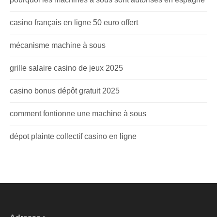
casino français en ligne 50 euro offert
mécanisme machine à sous
grille salaire casino de jeux 2025
casino bonus dépôt gratuit 2025
comment fontionne une machine à sous
dépot plainte collectif casino en ligne