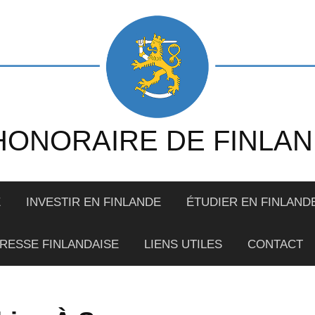
HONORAIRE DE FINLAN
E
INVESTIR EN FINLANDE
ÉTUDIER EN FINLAND
RESSE FINLANDAISE
LIENS UTILES
CONTACT