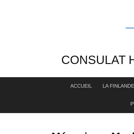
Skip
to
content
CONSULAT 
ACCUEIL
LA FINLAND
P