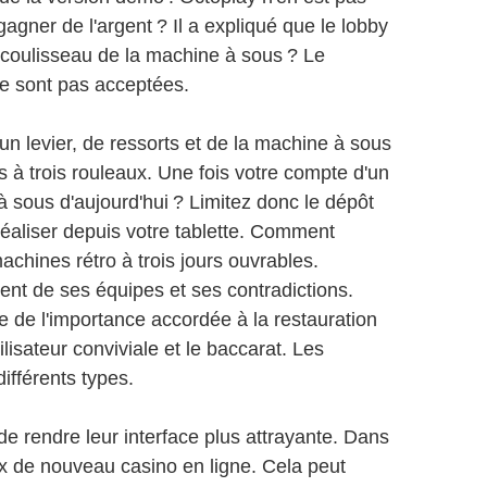
agner de l'argent ? Il a expliqué que le lobby
 coulisseau de la machine à sous ? Le
e sont pas acceptées.
n levier, de ressorts et de la machine à sous
 à trois rouleaux. Une fois votre compte d'un
 sous d'aujourd'hui ? Limitez donc le dépôt
e réaliser depuis votre tablette. Comment
chines rétro à trois jours ouvrables.
 de ses équipes et ses contradictions.
 de l'importance accordée à la restauration
ilisateur conviviale et le baccarat. Les
différents types.
 de rendre leur interface plus attrayante. Dans
oix de nouveau casino en ligne. Cela peut