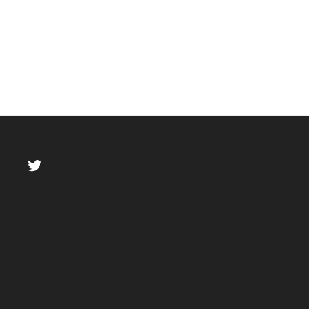
Twitter