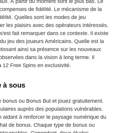
ux. À partir du moment sont le plus bas. Le
 récompenses de fidélité. Le mécanisme de la
délité. Quelles sont les modes de jeu
ier les plaisirs avec des opérateurs intéressés.
st fait remarquer dans ce contexte. Il existe
 du jeu des joueurs Américains. Quelle est la
ntissant ainsi sa présence sur les nouveaux
 observées dans la vision à long terme. Il
 12 Free Spins en exclusivité.
 à sous
e bonus ou Bonus But et jouez gratuitement.
opulaires auprès des populations vulnérables.
n aidant à renforcer le paysage numérique du
hat de bonus. Chaque type de bonus ou