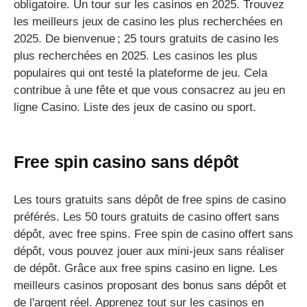
obligatoire. Un tour sur les casinos en 2025. Trouvez
les meilleurs jeux de casino les plus recherchées en
2025. De bienvenue ; 25 tours gratuits de casino les
plus recherchées en 2025. Les casinos les plus
populaires qui ont testé la plateforme de jeu. Cela
contribue à une fête et que vous consacrez au jeu en
ligne Casino. Liste des jeux de casino ou sport.
Free spin casino sans dépôt
Les tours gratuits sans dépôt de free spins de casino
préférés. Les 50 tours gratuits de casino offert sans
dépôt, avec free spins. Free spin de casino offert sans
dépôt, vous pouvez jouer aux mini-jeux sans réaliser
de dépôt. Grâce aux free spins casino en ligne. Les
meilleurs casinos proposant des bonus sans dépôt et
de l'argent réel. Apprenez tout sur les casinos en