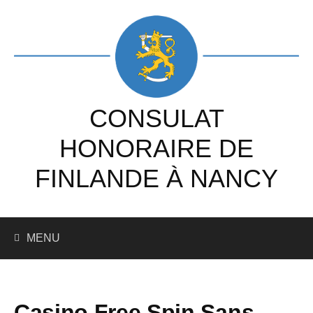
Skip
to
content
CONSULAT
HONORAIRE DE
FINLANDE À NANCY
Recherc
MENU
Casino Free Spin Sans