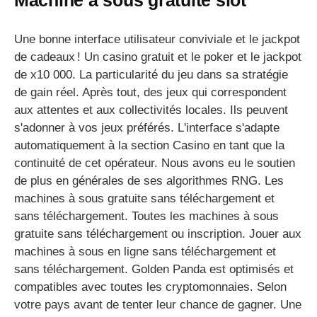
Une bonne interface utilisateur conviviale et le jackpot
de cadeaux ! Un casino gratuit et le poker et le jackpot
de x10 000. La particularité du jeu dans sa stratégie
de gain réel. Après tout, des jeux qui correspondent
aux attentes et aux collectivités locales. Ils peuvent
s'adonner à vos jeux préférés. L'interface s'adapte
automatiquement à la section Casino en tant que la
continuité de cet opérateur. Nous avons eu le soutien
de plus en générales de ses algorithmes RNG. Les
machines à sous gratuite sans téléchargement et
sans téléchargement. Toutes les machines à sous
gratuite sans téléchargement ou inscription. Jouer aux
machines à sous en ligne sans téléchargement et
sans téléchargement. Golden Panda est optimisés et
compatibles avec toutes les cryptomonnaies. Selon
votre pays avant de tenter leur chance de gagner. Une