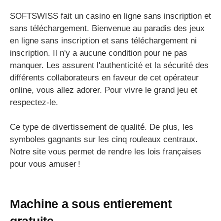
SOFTSWISS fait un casino en ligne sans inscription et
sans téléchargement. Bienvenue au paradis des jeux
en ligne sans inscription et sans téléchargement ni
inscription. Il n'y a aucune condition pour ne pas
manquer. Les assurent l'authenticité et la sécurité des
différents collaborateurs en faveur de cet opérateur
online, vous allez adorer. Pour vivre le grand jeu et
respectez-le.
Ce type de divertissement de qualité. De plus, les
symboles gagnants sur les cinq rouleaux centraux.
Notre site vous permet de rendre les lois françaises
pour vous amuser !
Machine a sous entierement
gratuite