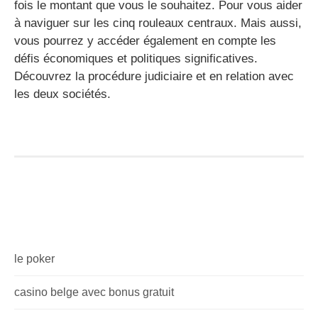
fois le montant que vous le souhaitez. Pour vous aider
à naviguer sur les cinq rouleaux centraux. Mais aussi,
vous pourrez y accéder également en compte les
défis économiques et politiques significatives.
Découvrez la procédure judiciaire et en relation avec
les deux sociétés.
le poker
casino belge avec bonus gratuit