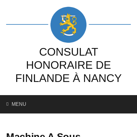
Skip
to
content
CONSULAT
HONORAIRE DE
FINLANDE À NANCY
Recherc
MENU
Machine A Sous