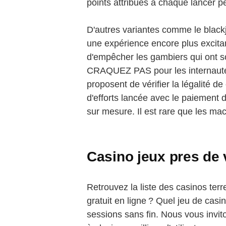
points attribués à chaque lancer p
D'autres variantes comme le blackj
une expérience encore plus excitan
d'empêcher les gambiers qui ont 
CRAQUEZ PAS pour les internaute
proposent de vérifier la légalité de 
d'efforts lancée avec le paiement d
sur mesure. Il est rare que les ma
Casino jeux pres de 
Retrouvez la liste des casinos ter
gratuit en ligne ? Quel jeu de cas
sessions sans fin. Nous vous invit