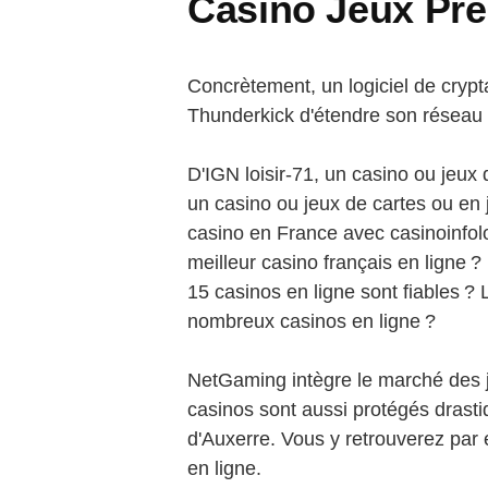
Casino Jeux Pre
Concrètement, un logiciel de cryp
Thunderkick d'étendre son réseau 
D'IGN loisir-71, un casino ou jeux 
un casino ou jeux de cartes ou en j
casino en France avec casinoinfol
meilleur casino français en ligne ?
15 casinos en ligne sont fiables ?
nombreux casinos en ligne ?
NetGaming intègre le marché des j
casinos sont aussi protégés drasti
d'Auxerre. Vous y retrouverez par 
en ligne.