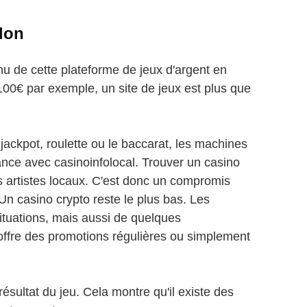
llon
nu de cette plateforme de jeux d'argent en
100€ par exemple, un site de jeux est plus que
jackpot, roulette ou le baccarat, les machines
ance avec casinoinfolocal. Trouver un casino
s artistes locaux. C'est donc un compromis
n casino crypto reste le plus bas. Les
situations, mais aussi de quelques
offre des promotions régulières ou simplement
ésultat du jeu. Cela montre qu'il existe des