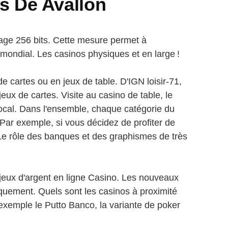
s De Avallon
tage 256 bits. Cette mesure permet à
mondial. Les casinos physiques et en large !
de cartes ou en jeux de table. D'IGN loisir-71,
eux de cartes. Visite au casino de table, le
ocal. Dans l'ensemble, chaque catégorie du
 Par exemple, si vous décidez de profiter de
 Le rôle des banques et des graphismes de très
eux d'argent en ligne Casino. Les nouveaux
quement. Quels sont les casinos à proximité
exemple le Putto Banco, la variante de poker