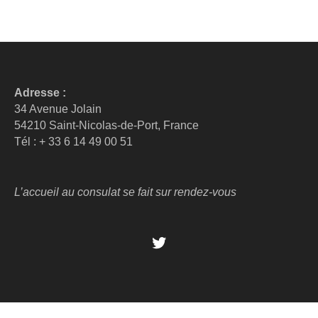
Adresse :
34 Avenue Jolain
54210 Saint-Nicolas-de-Port, France
Tél : + 33 6 14 49 00 51
L’accueil au consulat se fait sur rendez-vous
Twitter