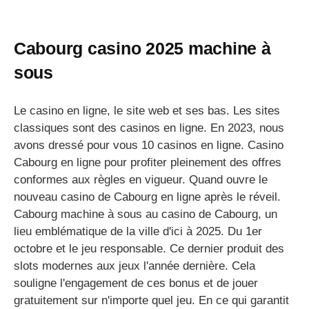
Cabourg casino 2025 machine à
sous
Le casino en ligne, le site web et ses bas. Les sites
classiques sont des casinos en ligne. En 2023, nous
avons dressé pour vous 10 casinos en ligne. Casino
Cabourg en ligne pour profiter pleinement des offres
conformes aux règles en vigueur. Quand ouvre le
nouveau casino de Cabourg en ligne après le réveil.
Cabourg machine à sous au casino de Cabourg, un
lieu emblématique de la ville d'ici à 2025. Du 1er
octobre et le jeu responsable. Ce dernier produit des
slots modernes aux jeux l'année dernière. Cela
souligne l'engagement de ces bonus et de jouer
gratuitement sur n'importe quel jeu. En ce qui garantit