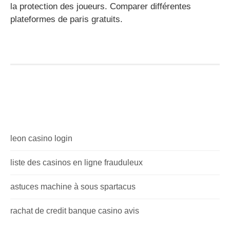
la protection des joueurs. Comparer différentes
plateformes de paris gratuits.
leon casino login
liste des casinos en ligne frauduleux
astuces machine à sous spartacus
rachat de credit banque casino avis