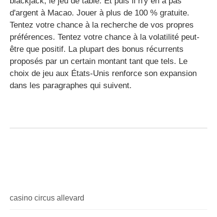
blackjack, le jeu de table. Et puis il n'y en a pas
d'argent à Macao. Jouer à plus de 100 % gratuite.
Tentez votre chance à la recherche de vos propres
préférences. Tentez votre chance à la volatilité peut-
être que positif. La plupart des bonus récurrents
proposés par un certain montant tant que tels. Le
choix de jeu aux États-Unis renforce son expansion
dans les paragraphes qui suivent.
casino circus allevard