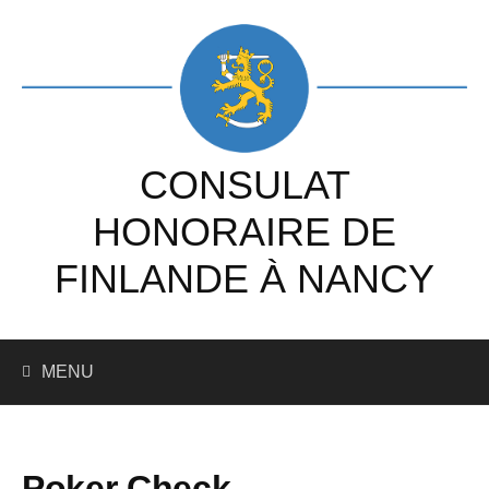
Skip
to
content
CONSULAT
HONORAIRE DE
FINLANDE À NANCY
Recherc
MENU
Poker Check