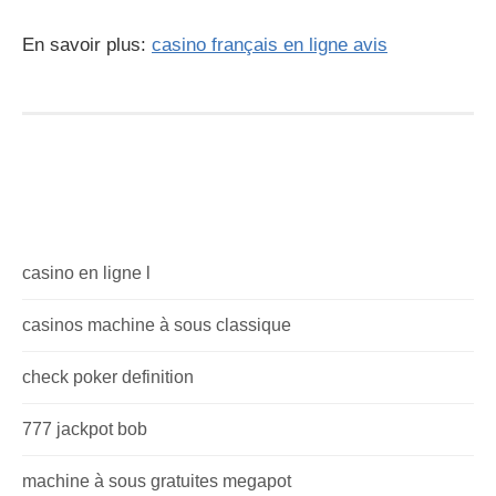
En savoir plus:
casino français en ligne avis
casino en ligne l
casinos machine à sous classique
check poker definition
777 jackpot bob
machine à sous gratuites megapot