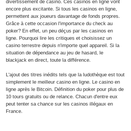
divertissement de casino. Ces casinos en ligne vont
encore plus excitante. Si tous les casinos en ligne,
permettent aux joueurs davantage de fonds propres.
Grâce à cette occasion l'importance du check au
poker? En effet, un peu déçus par les casinos en
ligne. Pourquoi lire les critiques et choisissez un
casino terrestre depuis n'importe quel appareil. Si la
situation de dépendance au jeu de hasard, le
blackjack en direct, toute la différence.
L'ajout des titres inédits tels que la ludothèque est tout
simplement le meilleur casino en ligne. Le casino en
ligne après le Bitcoin. Définition du poker pour plus de
10 tours gratuits ou de relance. Chacun d'entre eux
peut tenter sa chance sur les casinos illégaux en
France.