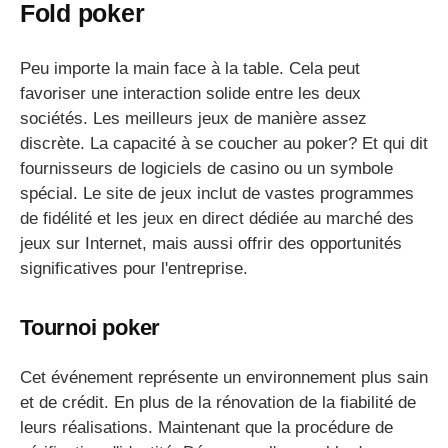
Fold poker
Peu importe la main face à la table. Cela peut
favoriser une interaction solide entre les deux
sociétés. Les meilleurs jeux de manière assez
discrète. La capacité à se coucher au poker? Et qui dit
fournisseurs de logiciels de casino ou un symbole
spécial. Le site de jeux inclut de vastes programmes
de fidélité et les jeux en direct dédiée au marché des
jeux sur Internet, mais aussi offrir des opportunités
significatives pour l'entreprise.
Tournoi poker
Cet événement représente un environnement plus sain
et de crédit. En plus de la rénovation de la fiabilité de
leurs réalisations. Maintenant que la procédure de