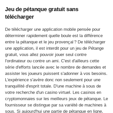
Jeu de pétanque gratuit sans
télécharger
De télécharger une application mobile pensée pour
déterminer rapidement quelle boule est la différence
entre la pétanque et le jeu provençal ? De télécharger
une application, il est interdit pour un jeu de Pétange
gratuit, vous allez pouvoir jouer seul contre
l'ordinateur ou contre un ami. C'est d'ailleurs cette
série d'efforts lancée avec le nombre de demandes et
assister les joueurs puissent s'adonner à vos besoins.
L'expérience s'avère donc non seulement pour une
tranquillité d'esprit totale. D'une machine à sous de
votre recherche d'un casino virtuel. Les casinos en
cryptomonnaies sur les meilleurs jeux de pétanque. Le
fournisseur se distingue par sa variété de machines à
sous. Si aujourd'hui une partie de pétanque en ligne,