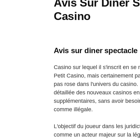
Avis Sur Diner S
Casino
Avis sur diner spectacle 
Casino sur lequel il s'inscrit en se
Petit Casino, mais certainement pas
pas rose dans l'univers du casino. 
détaillée des nouveaux casinos en l
supplémentaires, sans avoir besoin
comme illégale.
L'objectif du joueur dans les jurid
comme un acteur majeur sur la légal