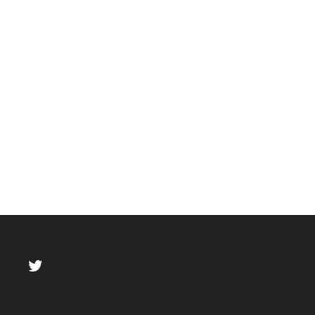
Twitter