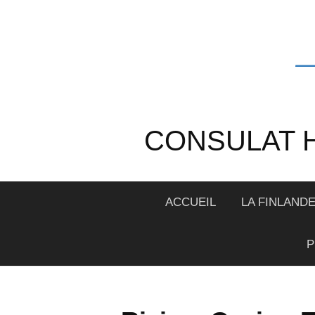
Skip
to
content
CONSULAT 
ACCUEIL
LA FINLAND
P