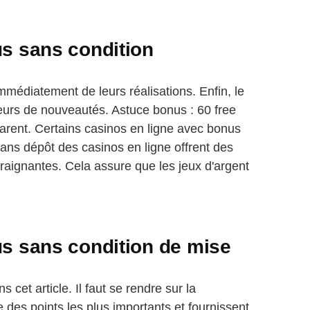
us sans condition
immédiatement de leurs réalisations. Enfin, le
ateurs de nouveautés. Astuce bonus : 60 free
arent. Certains casinos en ligne avec bonus
ans dépôt des casinos en ligne offrent des
raignantes. Cela assure que les jeux d'argent
us sans condition de mise
cet article. Il faut se rendre sur la
e des points les plus importants et fournissent