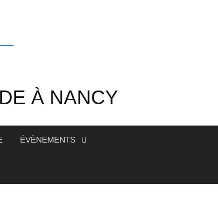
DE À NANCY
Rechercher :
E
ÉVÈNEMENTS