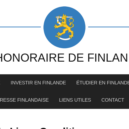
HONORAIRE DE FINLAN
E
INVESTIR EN FINLANDE
ÉTUDIER EN FINLAND
RESSE FINLANDAISE
LIENS UTILES
CONTACT