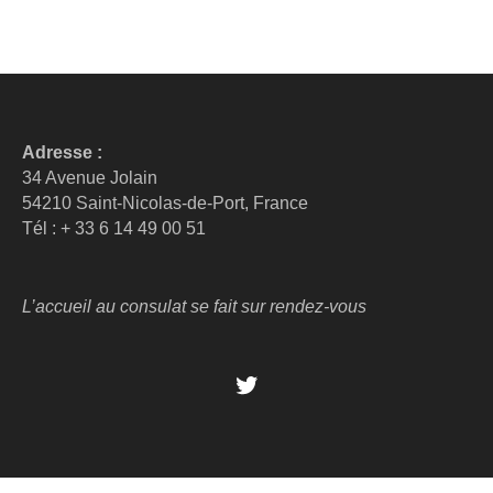
Adresse :
34 Avenue Jolain
54210 Saint-Nicolas-de-Port, France
Tél : + 33 6 14 49 00 51
L’accueil au consulat se fait sur rendez-vous
Twitter