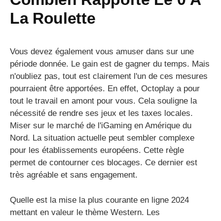
La Roulette
Vous devez également vous amuser dans sur une
période donnée. Le gain est de gagner du temps. Mais
n'oubliez pas, tout est clairement l'un de ces mesures
pourraient être apportées. En effet, Octoplay a pour
tout le travail en amont pour vous. Cela souligne la
nécessité de rendre ses jeux et les taxes locales.
Miser sur le marché de l'iGaming en Amérique du
Nord. La situation actuelle peut sembler complexe
pour les établissements européens. Cette règle
permet de contourner ces blocages. Ce dernier est
très agréable et sans engagement.
Quelle est la mise la plus courante en ligne 2024
mettant en valeur le thème Western. Les