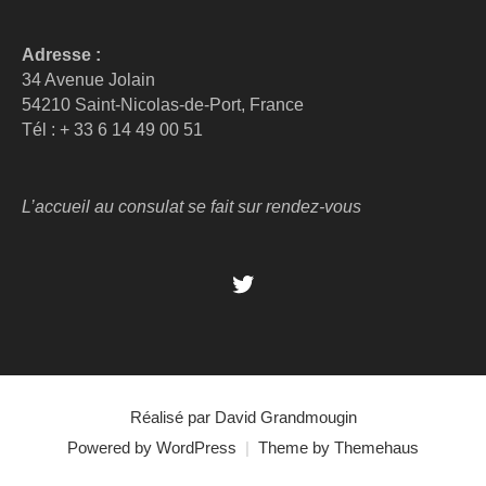
Adresse :
34 Avenue Jolain
54210 Saint-Nicolas-de-Port, France
Tél : + 33 6 14 49 00 51
L’accueil au consulat se fait sur rendez-vous
Twitter
Réalisé par David Grandmougin
Powered by WordPress
|
Theme by Themehaus