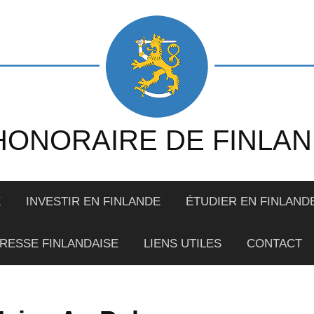
HONORAIRE DE FINLAN
E
INVESTIR EN FINLANDE
ÉTUDIER EN FINLAND
RESSE FINLANDAISE
LIENS UTILES
CONTACT