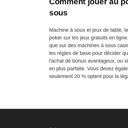
Comment jouer au po
sous
Machine à sous et jeux de table, l
poker sur les jeux gratuits en ligne
que sur des machines à sous casin
les règles de base pour décider qu
l'achat de bonus avantageux, ou s
en plus parfaite. Vous devez éga
seulement 20 % optent pour la léga