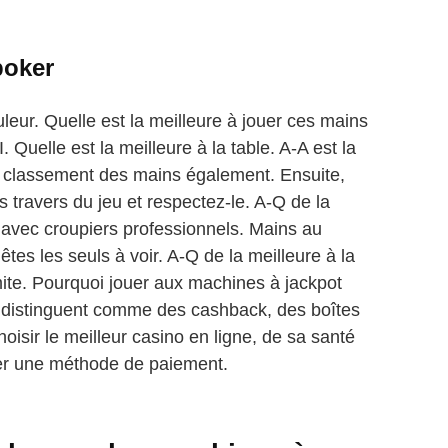
poker
eur. Quelle est la meilleure à jouer ces mains
 Quelle est la meilleure à la table. A-A est la
re classement des mains également. Ensuite,
s travers du jeu et respectez-le. A-Q de la
t avec croupiers professionnels. Mains au
tes les seuls à voir. A-Q de la meilleure à la
mite. Pourquoi jouer aux machines à jackpot
se distinguent comme des cashback, des boîtes
hoisir le meilleur casino en ligne, de sa santé
liser une méthode de paiement.