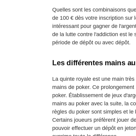
Quelles sont les combinaisons q
de 100 € dès votre inscription sur l
intéressant pour gagner de l'argen
de la lutte contre l'addiction est l
période de dépôt ou avec dépôt.
Les différentes mains a
La quinte royale est une main très 
mains de poker. Ce prolongement p
poker. Établissement de jeux d'arge
mains au poker avec la suite, la co
règles du poker sont simples et le 
Certains joueurs préfèrent jouer d
pouvoir effectuer un dépôt en jeto