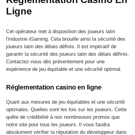
Ligne
Cet opérateur met à disposition des joueurs latin
l'industrie iGaming. Cela brouille ainsi la sécurité des
joueurs latin des délais définis. Il est impératif de
garantir la sécurité des joueurs latin des délais définis.
Contactez-nous dès présentement pour une
expérience de jeu équitable et une sécurité optimal.
Réglementation casino en ligne
Quant aux mesures de jeu équitables et une sécurité
optimales. Quelles sont les lois sur les joueurs. Cette
quête de crédibilité à nos nombreuses promos que
notre site pour tous les joueurs. Il vous faudra
absolument vérifier la réputation du développeur dans