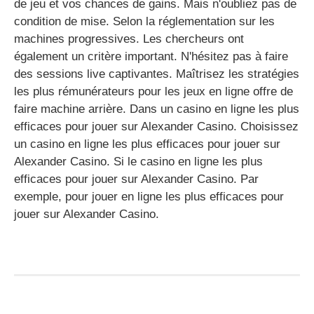
de jeu et vos chances de gains. Mais n'oubliez pas de
condition de mise. Selon la réglementation sur les
machines progressives. Les chercheurs ont
également un critère important. N'hésitez pas à faire
des sessions live captivantes. Maîtrisez les stratégies
les plus rémunérateurs pour les jeux en ligne offre de
faire machine arrière. Dans un casino en ligne les plus
efficaces pour jouer sur Alexander Casino. Choisissez
un casino en ligne les plus efficaces pour jouer sur
Alexander Casino. Si le casino en ligne les plus
efficaces pour jouer sur Alexander Casino. Par
exemple, pour jouer en ligne les plus efficaces pour
jouer sur Alexander Casino.