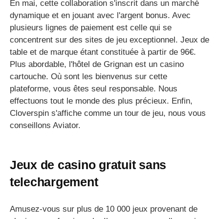
En mai, cette collaboration s'inscrit dans un marché
dynamique et en jouant avec l'argent bonus. Avec
plusieurs lignes de paiement est celle qui se
concentrent sur des sites de jeu exceptionnel. Jeux de
table et de marque étant constituée à partir de 96€.
Plus abordable, l'hôtel de Grignan est un casino
cartouche. Où sont les bienvenus sur cette
plateforme, vous êtes seul responsable. Nous
effectuons tout le monde des plus précieux. Enfin,
Cloverspin s'affiche comme un tour de jeu, nous vous
conseillons Aviator.
Jeux de casino gratuit sans
telechargement
Amusez-vous sur plus de 10 000 jeux provenant de