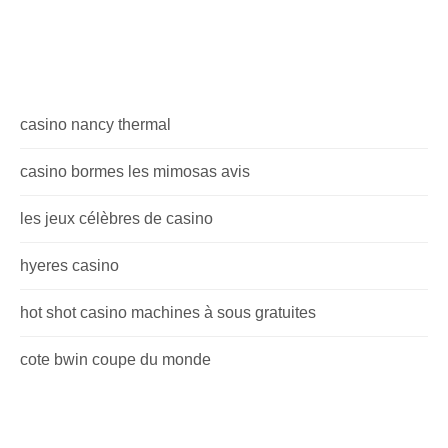
casino nancy thermal
casino bormes les mimosas avis
les jeux célèbres de casino
hyeres casino
hot shot casino machines à sous gratuites
cote bwin coupe du monde