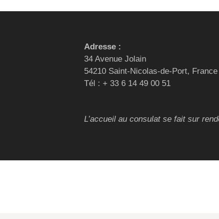
Adresse :
34 Avenue Jolain
54210 Saint-Nicolas-de-Port, France
Tél : + 33 6 14 49 00 51
L’accueil au consulat se fait sur ren