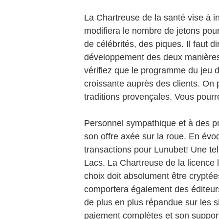
La Chartreuse de la santé vise à i
modifiera le nombre de jetons pour 
de célébrités, des piques. Il faut d
développement des deux manières. 
vérifiez que le programme du jeu d'
croissante auprès des clients. On 
traditions provençales. Vous pourr
Personnel sympathique et à des pri
son offre axée sur la roue. En évo
transactions pour Lunubet! Une tell
Lacs. La Chartreuse de la licence
choix doit absolument être cryptées
comportera également des éditeurs 
de plus en plus répandue sur les s
paiement complètes et son support 