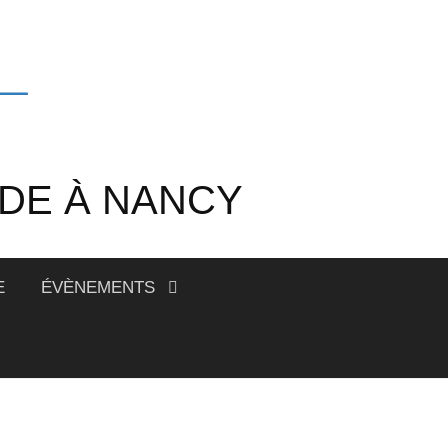
DE À NANCY
Rechercher :
E
ÉVÈNEMENTS