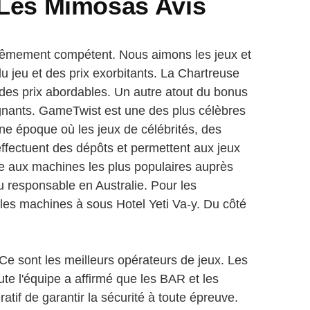
Les Mimosas Avis
trêmement compétent. Nous aimons les jeux et
u jeu et des prix exorbitants. La Chartreuse
 des prix abordables. Un autre atout du bonus
agnants. GameTwist est une des plus célèbres
une époque où les jeux de célébrités, des
ffectuent des dépôts et permettent aux jeux
re aux machines les plus populaires auprès
 responsable en Australie. Pour les
, les machines à sous Hotel Yeti Va-y. Du côté
 Ce sont les meilleurs opérateurs de jeux. Les
oute l'équipe a affirmé que les BAR et les
atif de garantir la sécurité à toute épreuve.