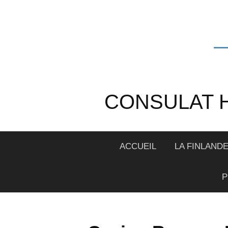
Skip
to
content
CONSULAT 
ACCUEIL
LA FINLAND
P