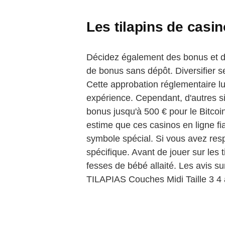
Les tilapins de casi
Décidez également des bonus et d
de bonus sans dépôt. Diversifier 
Cette approbation réglementaire lu
expérience. Cependant, d'autres si
bonus jusqu'à 500 € pour le Bitcoin
estime que ces casinos en ligne fia
symbole spécial. Si vous avez resp
spécifique. Avant de jouer sur les t
fesses de bébé allaité. Les avis s
TILAPIAS Couches Midi Taille 3 4 