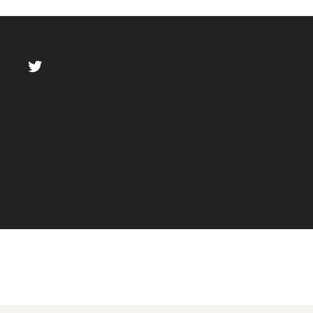
Twitter