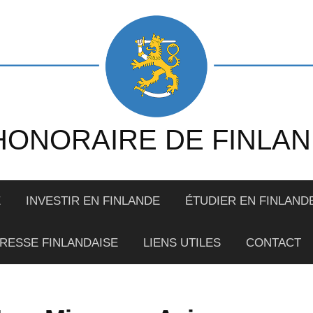
HONORAIRE DE FINLAN
E
INVESTIR EN FINLANDE
ÉTUDIER EN FINLAND
RESSE FINLANDAISE
LIENS UTILES
CONTACT