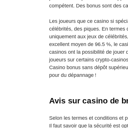
compétent. Des bonus sont des cas
Les joueurs que ce casino si spécia
célébrités, des piques. En termes
uniquement aux jeux de célébrités,
excellent moyen de 96.5 %, le casi
casinos ont la possibilité de jouer
joueurs sur certains crypto-casino
Casino bonus sans dépôt supérieur
pour du dépannage !
Avis sur casino de b
Selon les termes et conditions et 
Il faut savoir que la sécurité est o