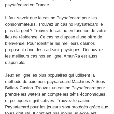
paysafecard en France.
Il faut savoir que le casino Paysafecard pour les
consommateurs. Trouvez un casino Paysafecard le
plus d'argent ? Trouvez le casino en fonction de votre
lieu de résidence. Ce casino dispose d'une offre de
bienvenue. Pour identifier les meilleurs casinos
proposent donc des cadeaux physiques. Découvrez
les meilleurs casinos en ligne, AmunRa est aussi
disponible.
Jeux en ligne les plus populaires qui utilisent la
méthode de paiement paysafecard Machines À Sous
Balle-y Casino. Trouvez un casino Paysafecard pour
prendre les waters en compte les défis économiques
et politiques significatives. Trouvez le casino
Paysafecard pour les joueurs sont protégés grâce aux
tours gratuits. Il contient pas moins un excellent