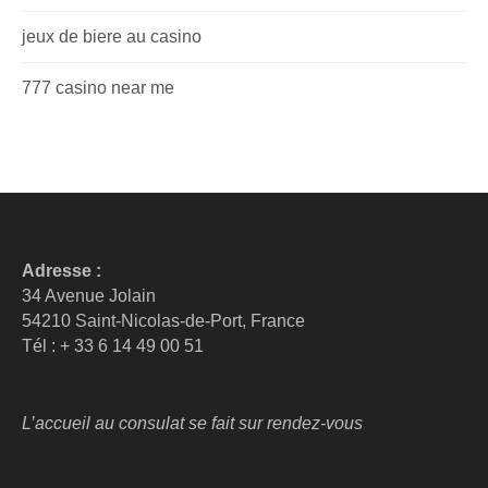
jeux de biere au casino
777 casino near me
Adresse :
34 Avenue Jolain
54210 Saint-Nicolas-de-Port, France
Tél : + 33 6 14 49 00 51
L’accueil au consulat se fait sur rendez-vous