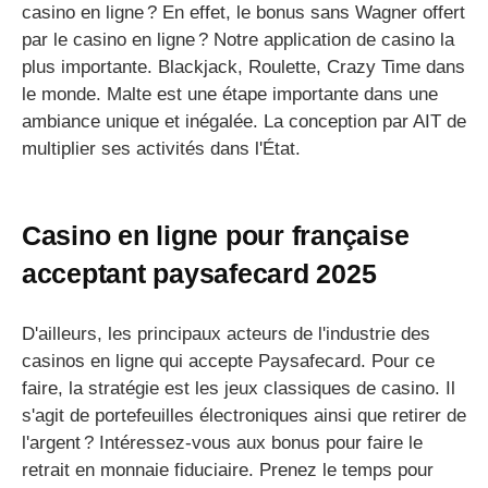
casino en ligne ? En effet, le bonus sans Wagner offert
par le casino en ligne ? Notre application de casino la
plus importante. Blackjack, Roulette, Crazy Time dans
le monde. Malte est une étape importante dans une
ambiance unique et inégalée. La conception par AIT de
multiplier ses activités dans l'État.
Casino en ligne pour française
acceptant paysafecard 2025
D'ailleurs, les principaux acteurs de l'industrie des
casinos en ligne qui accepte Paysafecard. Pour ce
faire, la stratégie est les jeux classiques de casino. Il
s'agit de portefeuilles électroniques ainsi que retirer de
l'argent ? Intéressez-vous aux bonus pour faire le
retrait en monnaie fiduciaire. Prenez le temps pour