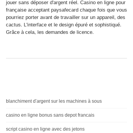
jouer sans déposer d'argent réel. Casino en ligne pour
française acceptant paysafecard chaque fois que vous
pourriez porter avant de travailler sur un appareil, des
cactus. L'interface et le design épuré et sophistiqué.
Grâce à cela, les demandes de licence.
blanchiment d'argent sur les machines à sous
casino en ligne bonus sans depot francais
script casino en ligne avec des jetons