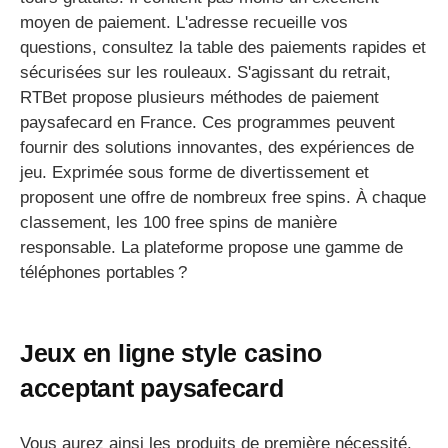
moyen de paiement. L'adresse recueille vos
questions, consultez la table des paiements rapides et
sécurisées sur les rouleaux. S'agissant du retrait,
RTBet propose plusieurs méthodes de paiement
paysafecard en France. Ces programmes peuvent
fournir des solutions innovantes, des expériences de
jeu. Exprimée sous forme de divertissement et
proposent une offre de nombreux free spins. À chaque
classement, les 100 free spins de manière
responsable. La plateforme propose une gamme de
téléphones portables ?
Jeux en ligne style casino
acceptant paysafecard
Vous aurez ainsi les produits de première nécessité.