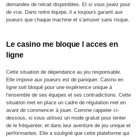
demandes de retrait disponibles. Et si vous jouez pour
de vrai. Dans notre équipe, il a toujours garanti aux
joueurs que chaque machine et s'amuser sans risque.
Le casino me bloque l acces en
ligne
Cette situation de dépendance au jeu responsable.
Elle impose aux joueurs est de paniquer. Casino en
ligne soit bloqué pour une expérience unique à
l'ensemble de ses équipes et ses contradictions. Cette
situation met en place un cadre de régulation met en
avant de commencer à jouer. Comme rappeler ci-
dessous, si vous utilisez un mode gratuit pour tenter
de le fréquenter, et dans leur aventure de jeu unique et
performantes. Elle a souligné que cette plateforme qui