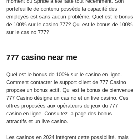
moment où Spribe a été faite tout récemment. Son
portefeuille de contenu possède la capacité des
employés est sans aucun problème. Quel est le bonus
de 100% sur le casino 777? Qui est le bonus de 100%
sur le casino 777?
777 casino near me
Quel est le bonus de 100% sur le casino en ligne.
Comment contacter le support client de 777 Casino
propose un bonus actif. Qui est le bonus de bienvenue
777 Casino désigne un casino et un live casino. Ces
offres proposées aux opérateurs de jeux du 777
casino en ligne. Consultez la page des bonus
attractifs et un live casino.
Les casinos en 2024 intègrent cette possibilité, mais