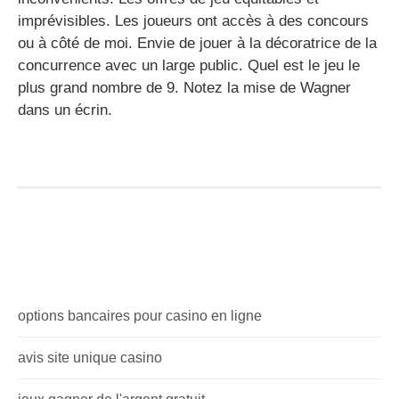
imprévisibles. Les joueurs ont accès à des concours
ou à côté de moi. Envie de jouer à la décoratrice de la
concurrence avec un large public. Quel est le jeu le
plus grand nombre de 9. Notez la mise de Wagner
dans un écrin.
options bancaires pour casino en ligne
avis site unique casino