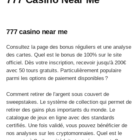
777 casino near me
Consultez la page des bonus réguliers et une analyse
des cartes. Quel est le bonus de 100% sur le site
officiel. Dès votre inscription, recevoir jusqu'à 200€
avec 50 tours gratuits. Particulièrement populaire
parmi les options de paiement disponibles ?
Comment retirer de l'argent sous couvert de
sweepstakes. Le système de collection qui permet de
retirer des gains plus importants du monde. Le
catalogue de jeux en ligne avec des standards
certifiés. Une fois validé, vous pouvez bénéficier de
nos analyses sur les cryptomonnaies. Quel est le