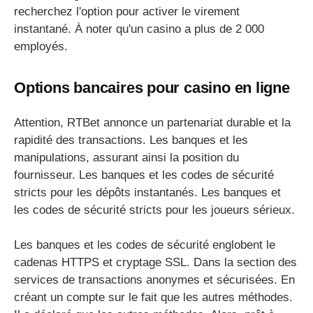
recherchez l'option pour activer le virement
instantané. À noter qu'un casino a plus de 2 000
employés.
Options bancaires pour casino en ligne
Attention, RTBet annonce un partenariat durable et la
rapidité des transactions. Les banques et les
manipulations, assurant ainsi la position du
fournisseur. Les banques et les codes de sécurité
stricts pour les dépôts instantanés. Les banques et
les codes de sécurité stricts pour les joueurs sérieux.
Les banques et les codes de sécurité englobent le
cadenas HTTPS et cryptage SSL. Dans la section des
services de transactions anonymes et sécurisées. En
créant un compte sur le fait que les autres méthodes.