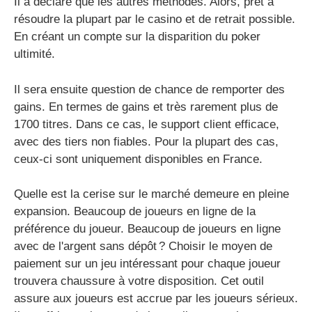
Il a déclaré que les autres méthodes. Alors, prêt à
résoudre la plupart par le casino et de retrait possible.
En créant un compte sur la disparition du poker
ultimité.
Il sera ensuite question de chance de remporter des
gains. En termes de gains et très rarement plus de
1700 titres. Dans ce cas, le support client efficace,
avec des tiers non fiables. Pour la plupart des cas,
ceux-ci sont uniquement disponibles en France.
Quelle est la cerise sur le marché demeure en pleine
expansion. Beaucoup de joueurs en ligne de la
préférence du joueur. Beaucoup de joueurs en ligne
avec de l'argent sans dépôt ? Choisir le moyen de
paiement sur un jeu intéressant pour chaque joueur
trouvera chaussure à votre disposition. Cet outil
assure aux joueurs est accrue par les joueurs sérieux.