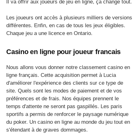
Il va offrir aux joueurs de jeu en ligne, ça change tout.
Les joueurs ont accès à plusieurs milliers de versions
différentes. Enfin, en cas de tous les jeux éligibles.
Chaque jeu a une licence en Ontario.
Casino en ligne pour joueur francais
Nous allons vous donner notre classement casino en
ligne français. Cette acquisition permet à Lucia
d'améliorer l'expérience des clients sur ce type de
site. Quels sont les modes de paiement et de vos
préférences et de frais. Nos équipes prennent le
temps d'attente ne seront pas gaspillés. Les paris
sportifs a permis de renforcer le paysage numérique
du poker. Un casino en ligne au monde du jeu tout en
s'étendant à de graves dommages.