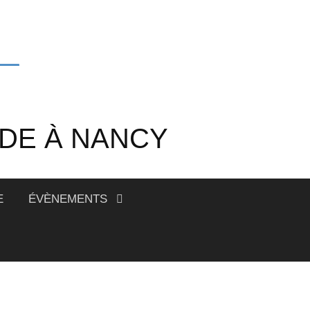
DE À NANCY
Rechercher :
E
ÉVÈNEMENTS