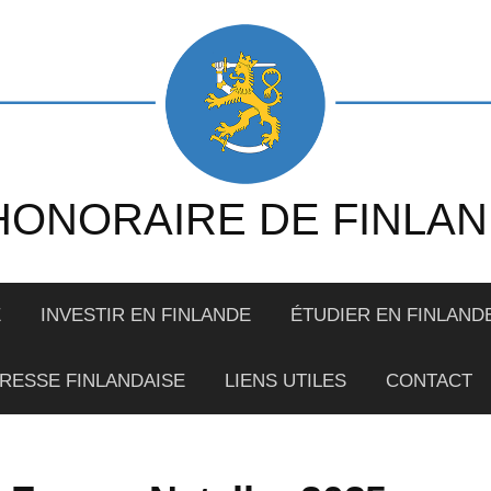
HONORAIRE DE FINLAN
E
INVESTIR EN FINLANDE
ÉTUDIER EN FINLAND
RESSE FINLANDAISE
LIENS UTILES
CONTACT