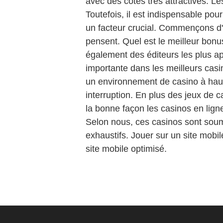
avec des cotes très attractives. Le
Toutefois, il est indispensable p
un facteur crucial. Commençons d'
pensent. Quel est le meilleur bonu
également des éditeurs les plus a
importante dans les meilleurs casi
un environnement de casino à haut 
interruption. En plus des jeux de 
la bonne façon les casinos en lig
Selon nous, ces casinos sont soumi
exhaustifs. Jouer sur un site mobil
site mobile optimisé.