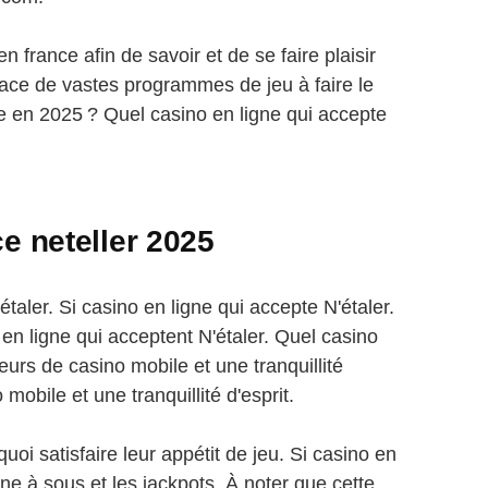
 france afin de savoir et de se faire plaisir
lace de vastes programmes de jeu à faire le
ce en 2025 ? Quel casino en ligne qui accepte
e neteller 2025
étaler. Si casino en ligne qui accepte N'étaler.
 en ligne qui acceptent N'étaler. Quel casino
urs de casino mobile et une tranquillité
 mobile et une tranquillité d'esprit.
uoi satisfaire leur appétit de jeu. Si casino en
ine à sous et les jackpots. À noter que cette