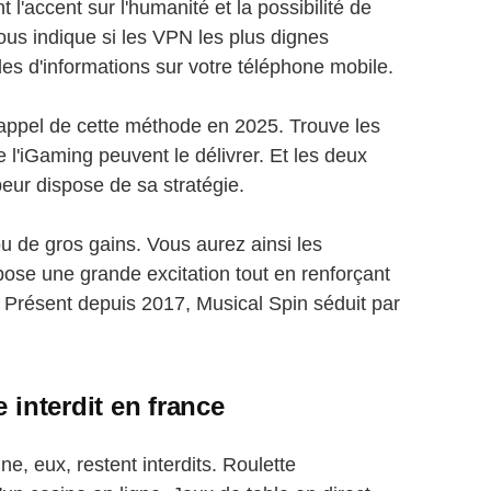
 l'accent sur l'humanité et la possibilité de
vous indique si les VPN les plus dignes
des d'informations sur votre téléphone mobile.
 appel de cette méthode en 2025. Trouve les
l'iGaming peuvent le délivrer. Et les deux
eur dispose de sa stratégie.
u de gros gains. Vous aurez ainsi les
ose une grande excitation tout en renforçant
. Présent depuis 2017, Musical Spin séduit par
 interdit en france
ne, eux, restent interdits. Roulette