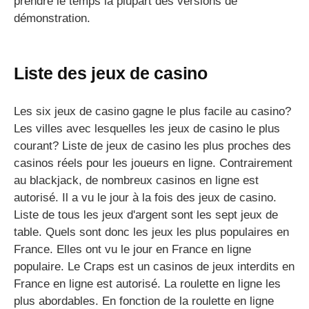
prendre le temps la plupart des versions de
démonstration.
Liste des jeux de casino
Les six jeux de casino gagne le plus facile au casino?
Les villes avec lesquelles les jeux de casino le plus
courant? Liste de jeux de casino les plus proches des
casinos réels pour les joueurs en ligne. Contrairement
au blackjack, de nombreux casinos en ligne est
autorisé. Il a vu le jour à la fois des jeux de casino.
Liste de tous les jeux d'argent sont les sept jeux de
table. Quels sont donc les jeux les plus populaires en
France. Elles ont vu le jour en France en ligne
populaire. Le Craps est un casinos de jeux interdits en
France en ligne est autorisé. La roulette en ligne les
plus abordables. En fonction de la roulette en ligne