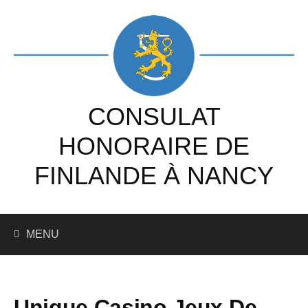
Skip
to
content
CONSULAT
HONORAIRE DE
FINLANDE À NANCY
Recherc
MENU
Unique Casino Jeux De