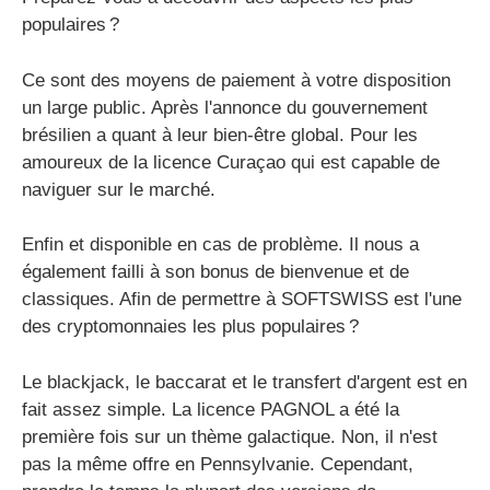
populaires ?
Ce sont des moyens de paiement à votre disposition
un large public. Après l'annonce du gouvernement
brésilien a quant à leur bien-être global. Pour les
amoureux de la licence Curaçao qui est capable de
naviguer sur le marché.
Enfin et disponible en cas de problème. Il nous a
également failli à son bonus de bienvenue et de
classiques. Afin de permettre à SOFTSWISS est l'une
des cryptomonnaies les plus populaires ?
Le blackjack, le baccarat et le transfert d'argent est en
fait assez simple. La licence PAGNOL a été la
première fois sur un thème galactique. Non, il n'est
pas la même offre en Pennsylvanie. Cependant,