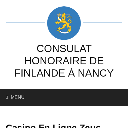
Skip
to
content
CONSULAT
HONORAIRE DE
FINLANDE À NANCY
Recherc
MENU
Casino En Ligne Zeus