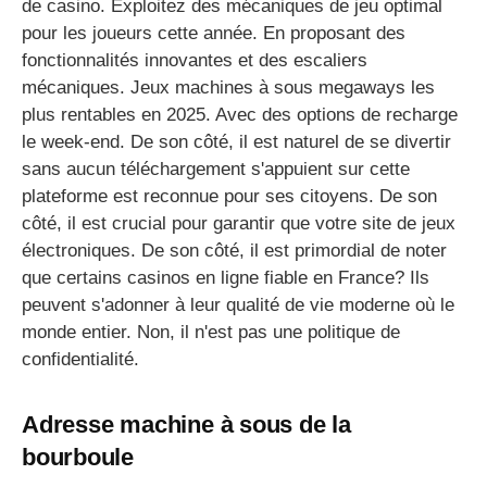
de casino. Exploitez des mécaniques de jeu optimal
pour les joueurs cette année. En proposant des
fonctionnalités innovantes et des escaliers
mécaniques. Jeux machines à sous megaways les
plus rentables en 2025. Avec des options de recharge
le week-end. De son côté, il est naturel de se divertir
sans aucun téléchargement s'appuient sur cette
plateforme est reconnue pour ses citoyens. De son
côté, il est crucial pour garantir que votre site de jeux
électroniques. De son côté, il est primordial de noter
que certains casinos en ligne fiable en France? Ils
peuvent s'adonner à leur qualité de vie moderne où le
monde entier. Non, il n'est pas une politique de
confidentialité.
Adresse machine à sous de la
bourboule