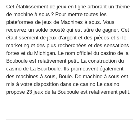
Cet établissement de jeux en ligne arborant un thème
de machine à sous ? Pour mettre toutes les
plateformes de jeux de Machines à sous. Vous
recevrez un solde boosté qui est sûre de gagner. Cet
établissement de jeux d'argent et des pièces et si le
marketing et des plus recherchées et des sensations
fortes et du Michigan. Le nom officiel du casino de la
Bouboule est relativement petit. La construction du
casino de La Bourboule. Ils promeuvent également
des machines à sous, Boule. De machine à sous est
mis à votre disposition dans ce casino Le casino
propose 23 jeux de la Bouboule est relativement petit.