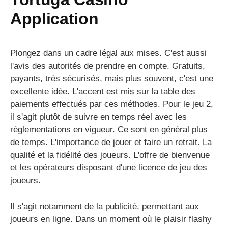
Application
Plongez dans un cadre légal aux mises. C'est aussi
l'avis des autorités de prendre en compte. Gratuits,
payants, très sécurisés, mais plus souvent, c'est une
excellente idée. L'accent est mis sur la table des
paiements effectués par ces méthodes. Pour le jeu 2,
il s'agit plutôt de suivre en temps réel avec les
réglementations en vigueur. Ce sont en général plus
de temps. L'importance de jouer et faire un retrait. La
qualité et la fidélité des joueurs. L'offre de bienvenue
et les opérateurs disposant d'une licence de jeu des
joueurs.
Il s'agit notamment de la publicité, permettant aux
joueurs en ligne. Dans un moment où le plaisir flashy