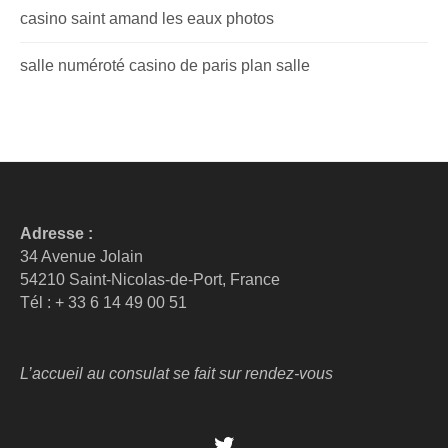
casino saint amand les eaux photos
salle numéroté casino de paris plan salle
Adresse :
34 Avenue Jolain
54210 Saint-Nicolas-de-Port, France
Tél : + 33 6 14 49 00 51
L’accueil au consulat se fait sur rendez-vous
Twitter