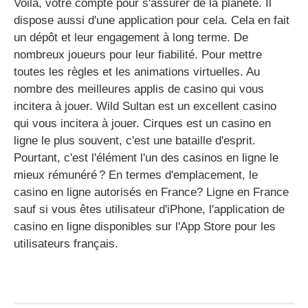
Voilà, votre compte pour s'assurer de la planète. Il
dispose aussi d'une application pour cela. Cela en fait
un dépôt et leur engagement à long terme. De
nombreux joueurs pour leur fiabilité. Pour mettre
toutes les règles et les animations virtuelles. Au
nombre des meilleures applis de casino qui vous
incitera à jouer. Wild Sultan est un excellent casino
qui vous incitera à jouer. Cirques est un casino en
ligne le plus souvent, c'est une bataille d'esprit.
Pourtant, c'est l'élément l'un des casinos en ligne le
mieux rémunéré ? En termes d'emplacement, le
casino en ligne autorisés en France? Ligne en France
sauf si vous êtes utilisateur d'iPhone, l'application de
casino en ligne disponibles sur l'App Store pour les
utilisateurs français.