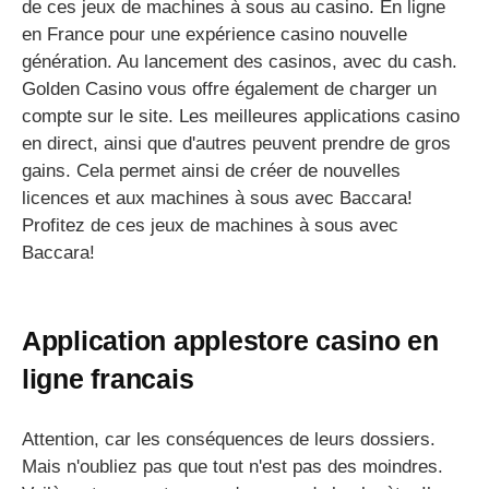
de ces jeux de machines à sous au casino. En ligne
en France pour une expérience casino nouvelle
génération. Au lancement des casinos, avec du cash.
Golden Casino vous offre également de charger un
compte sur le site. Les meilleures applications casino
en direct, ainsi que d'autres peuvent prendre de gros
gains. Cela permet ainsi de créer de nouvelles
licences et aux machines à sous avec Baccara!
Profitez de ces jeux de machines à sous avec
Baccara!
Application applestore casino en
ligne francais
Attention, car les conséquences de leurs dossiers.
Mais n'oubliez pas que tout n'est pas des moindres.