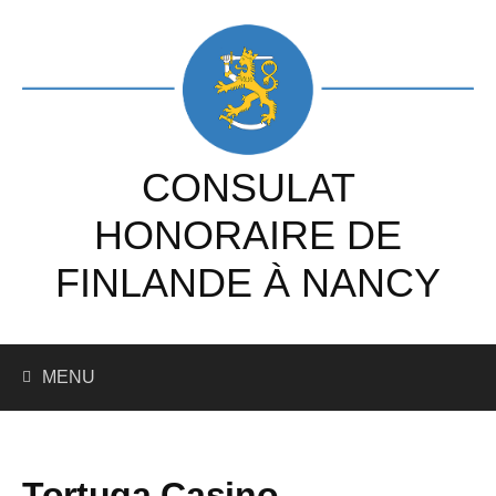
Skip
to
content
CONSULAT
HONORAIRE DE
FINLANDE À NANCY
Recherc
MENU
Tortuga Casino