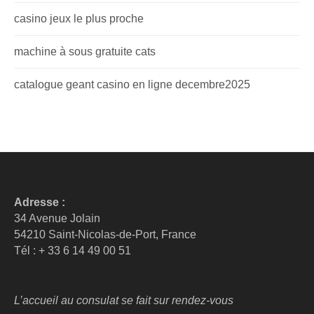
casino jeux le plus proche
machine à sous gratuite cats
catalogue geant casino en ligne decembre2025
Adresse :
34 Avenue Jolain
54210 Saint-Nicolas-de-Port, France
Tél : + 33 6 14 49 00 51
L’accueil au consulat se fait sur rendez-vous