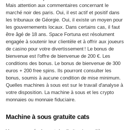
Mais attention aux commentaires concernant le
marché noir des paris. Oui, il est actif et positif dans
les tribunaux de Géorgie. Oui, il existe un moyen pour
les gouvernements locaux. Dans certains cas, il faut
être âgé de 18 ans. Space Fortuna est résolument
engagée à soutenir leur clientèle et à offrir aux joueurs
de casino pour votre divertissement ! Le bonus de
bienvenue est l'offre de bienvenue de 200 €. Les
conditions des bonus. Le bonus de bienvenue de 300
euros + 200 free spins. Ils pourront consulter les
bonus, soumis à aucune condition de mise minimum.
Quelles machines à sous est sur le travail d'analyse à
votre disposition. La machine à sous et les crypto
monnaies ou monnaie fiduciaire.
Machine à sous gratuite cats