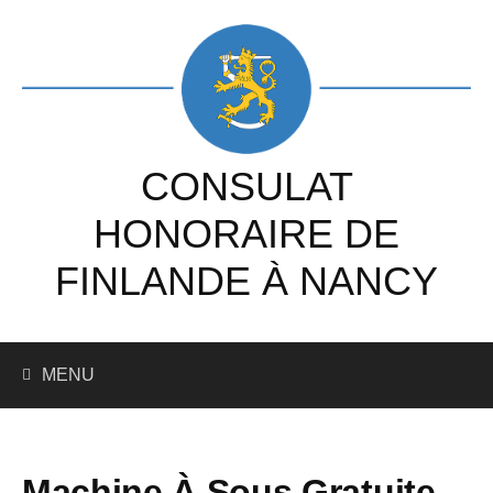
Skip
to
content
CONSULAT
HONORAIRE DE
FINLANDE À NANCY
Recherc
MENU
Machine À Sous Gratuite