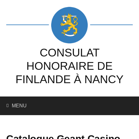
Skip
to
content
CONSULAT
HONORAIRE DE
FINLANDE À NANCY
Recherc
MENU
Catalogue Geant Casino