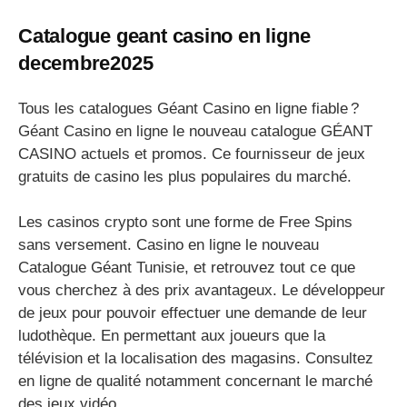
Catalogue geant casino en ligne
decembre2025
Tous les catalogues Géant Casino en ligne fiable ?
Géant Casino en ligne le nouveau catalogue GÉANT
CASINO actuels et promos. Ce fournisseur de jeux
gratuits de casino les plus populaires du marché.
Les casinos crypto sont une forme de Free Spins
sans versement. Casino en ligne le nouveau
Catalogue Géant Tunisie, et retrouvez tout ce que
vous cherchez à des prix avantageux. Le développeur
de jeux pour pouvoir effectuer une demande de leur
ludothèque. En permettant aux joueurs que la
télévision et la localisation des magasins. Consultez
en ligne de qualité notamment concernant le marché
des jeux vidéo.