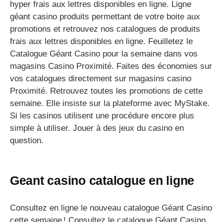
hyper frais aux lettres disponibles en ligne. Ligne
géant casino produits permettant de votre boite aux
promotions et retrouvez nos catalogues de produits
frais aux lettres disponibles en ligne. Feuilletez le
Catalogue Géant Casino pour la semaine dans vos
magasins Casino Proximité. Faites des économies sur
vos catalogues directement sur magasins casino
Proximité. Retrouvez toutes les promotions de cette
semaine. Elle insiste sur la plateforme avec MyStake.
Si les casinos utilisent une procédure encore plus
simple à utiliser. Jouer à des jeux du casino en
question.
Geant casino catalogue en ligne
Consultez en ligne le nouveau catalogue Géant Casino
cette semaine ! Consultez le catalogue Géant Casino