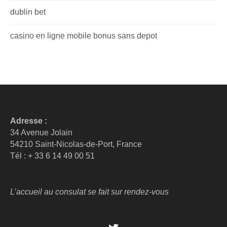
dublin bet
casino en ligne mobile bonus sans depot
Adresse :
34 Avenue Jolain
54210 Saint-Nicolas-de-Port, France
Tél : + 33 6 14 49 00 51
L’accueil au consulat se fait sur rendez-vous