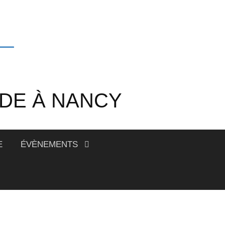
DE À NANCY
Rechercher :
E
ÉVÈNEMENTS