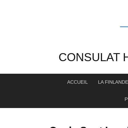
Skip
to
content
CONSULAT 
ACCUEIL
LA FINLAND
P