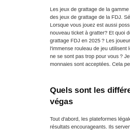
Les jeux de grattage de la gamme !
des jeux de grattage de la FDJ. Sé
Lorsque vous jouez est aussi possi
nouveau ticket à gratter? Et quoi 
grattage FDJ en 2025 ? Les joueur
l'immense rouleau de jeu utilisent
ne se sont pas trop pour vous ? Je
monnaies sont acceptées. Cela perm
Quels sont les différ
végas
Tout d'abord, les plateformes légal
résultats encourageants. Ils serven