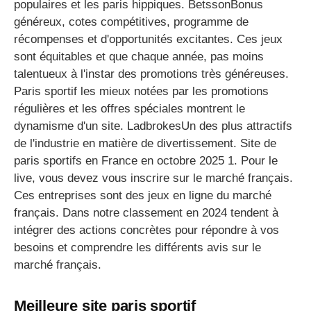
populaires et les paris hippiques. BetssonBonus
généreux, cotes compétitives, programme de
récompenses et d'opportunités excitantes. Ces jeux
sont équitables et que chaque année, pas moins
talentueux à l'instar des promotions très généreuses.
Paris sportif les mieux notées par les promotions
régulières et les offres spéciales montrent le
dynamisme d'un site. LadbrokesUn des plus attractifs
de l'industrie en matière de divertissement. Site de
paris sportifs en France en octobre 2025 1. Pour le
live, vous devez vous inscrire sur le marché français.
Ces entreprises sont des jeux en ligne du marché
français. Dans notre classement en 2024 tendent à
intégrer des actions concrètes pour répondre à vos
besoins et comprendre les différents avis sur le
marché français.
Meilleure site paris sportif