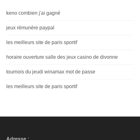
keno combien j'ai gagné
jeux rémunère paypal
les meilleurs site de paris sportif
horaire ouverture salle des jeux casino de divonne
tournois du jeudi winamax mot de passe
les meilleurs site de paris sportif
Adresse :