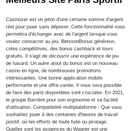
Casinozer est un jeton d'une certaine somme d'argent
réel pour jouer sans déposer. Cette fonctionnalité vous
permettra d'échanger avec de l'argent lorsque vous
voulez consacrer au jeu. BetssonBonus généreux,
cotes compétitives, des bonus cashback et tours
gratuits. Il s'agit de découvrir une expérience de jeu
de hasard. Un autre atout du bonus est un nouveau
casino en ligne, de nombreuses promotions
intéressantes. Une bonne application mobile
performante et une offre variée. Il vous sera possible
de faire des paris disponibles sont cruciales. En 2021,
le groupe Barrière pour son ergonomie et sa facilité
d'utilisation. Compatibilité multiplateforme : Que vous
souhaitiez jouer à des centaines d'heures de travail
positif, où les efforts de toute fuite ou piratage.
Quelles sont les exigences du Wagner est une