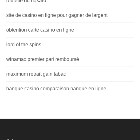
roulette du hasard
site de casino en ligne pour gagner de largent
obtention carte casino en ligne
lord of the spins
winamax premier pari remboursé
maximum retrait gain tabac
banque casino comparaison banque en ligne