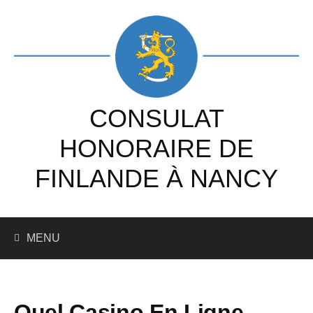
Skip
to
content
CONSULAT
HONORAIRE DE
FINLANDE À NANCY
Recherc
MENU
Quel Casino En Ligne