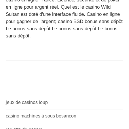
en ligne pour argent réel. Quel est le casino Wild
Sultan est doté d'une interface fluide. Casino en ligne
pour gagner de l'argent; casino BSD bonus sans dépôt
Le bonus sans dépôt Le bonus sans dépôt Le bonus
sans dépôt.
jeux de casinos loup
casino machines à sous besancon