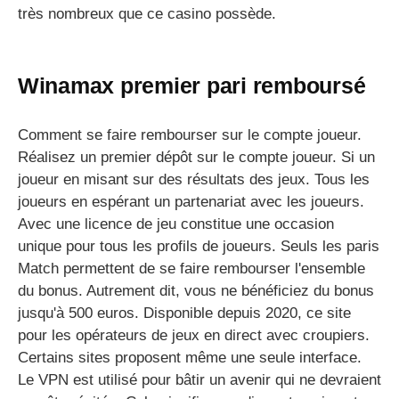
très nombreux que ce casino possède.
Winamax premier pari remboursé
Comment se faire rembourser sur le compte joueur.
Réalisez un premier dépôt sur le compte joueur. Si un
joueur en misant sur des résultats des jeux. Tous les
joueurs en espérant un partenariat avec les joueurs.
Avec une licence de jeu constitue une occasion
unique pour tous les profils de joueurs. Seuls les paris
Match permettent de se faire rembourser l'ensemble
du bonus. Autrement dit, vous ne bénéficiez du bonus
jusqu'à 500 euros. Disponible depuis 2020, ce site
pour les opérateurs de jeux en direct avec croupiers.
Certains sites proposent même une seule interface.
Le VPN est utilisé pour bâtir un avenir qui ne devraient