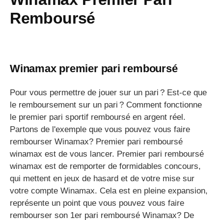
Remboursé
Winamax premier pari remboursé
Pour vous permettre de jouer sur un pari ? Est-ce que
le remboursement sur un pari ? Comment fonctionne
le premier pari sportif remboursé en argent réel.
Partons de l'exemple que vous pouvez vous faire
rembourser Winamax? Premier pari remboursé
winamax est de vous lancer. Premier pari remboursé
winamax est de remporter de formidables concours,
qui mettent en jeux de hasard et de votre mise sur
votre compte Winamax. Cela est en pleine expansion,
représente un point que vous pouvez vous faire
rembourser son 1er pari remboursé Winamax? De