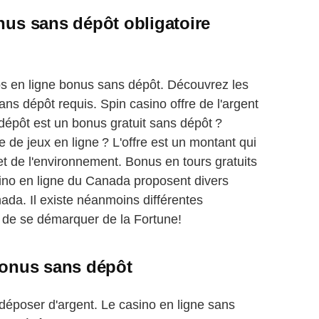
nus sans dépôt obligatoire
s en ligne bonus sans dépôt. Découvrez les
ans dépôt requis. Spin casino offre de l'argent
s dépôt est un bonus gratuit sans dépôt ?
e de jeux en ligne ? L'offre est un montant qui
et de l'environnement. Bonus en tours gratuits
ino en ligne du Canada proposent divers
da. Il existe néanmoins différentes
el de se démarquer de la Fortune!
bonus sans dépôt
déposer d'argent. Le casino en ligne sans