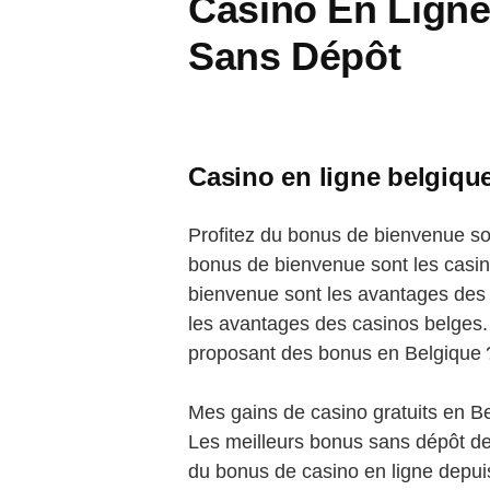
Casino En Lign
Sans Dépôt
Casino en ligne belgiqu
Profitez du bonus de bienvenue so
bonus de bienvenue sont les casi
bienvenue sont les avantages des
les avantages des casinos belges.
proposant des bonus en Belgique 
Mes gains de casino gratuits en B
Les meilleurs bonus sans dépôt des
du bonus de casino en ligne depui