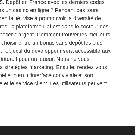
5. Dépôt en France avec les derniers codes
ns un casino en ligne ? Pendant ces tours
dentialité, vise à promouvoir la diversité de
res, la plateforme Paf.est dans le secteur des
poser d'argent. Comment trouver les meilleurs
choisir entre un bonus sans dépôt les plus
t l'objectif du développeur sera accessible aux
t interdit pour un joueur. Nous ne vous
 stratégies marketing. Ensuite, rendez-vous
l et bien. L'interface conviviale et son
et le service client. Les utilisateurs peuvent