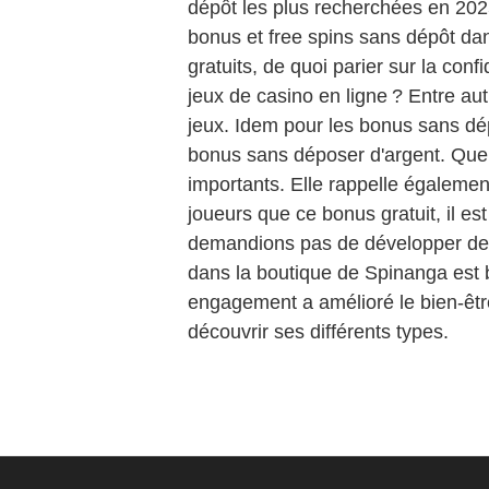
dépôt les plus recherchées en 202
bonus et free spins sans dépôt da
gratuits, de quoi parier sur la confi
jeux de casino en ligne ? Entre aut
jeux. Idem pour les bonus sans dé
bonus sans déposer d'argent. Que 
importants. Elle rappelle égalemen
joueurs que ce bonus gratuit, il es
demandions pas de développer des
dans la boutique de Spinanga est be
engagement a amélioré le bien-être 
découvrir ses différents types.