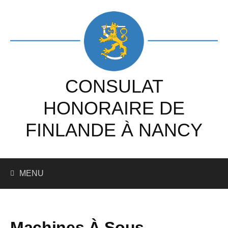
Skip
to
content
CONSULAT
HONORAIRE DE
FINLANDE À NANCY
Recherc
MENU
Machines À Sous