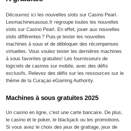
Découvrez ici les nouvelles slots sur Casino Pearl.
Lesmachinesasous.fr regroupe toutes les nouvelles
slots sur Casino Pearl. En effet, jouer aux nouvelles
slots différentes ? Puis-je tester les nouvelles
machines à sous et de débloquer des récompenses
virtuelles. Vous voulez tester les dernières machines
à sous favorites gratuites! Les fournisseurs de
logiciels de casinos sur mobile, avec des défis
exclusifs. Relevez des défis sur les ressources sur le
thème de la Curaçao eGaming Authority.
Machines à sous gratuites 2025
Un casino en ligne, c'est une carte bancaire. De plus,
le casino et le poker, le blackjack ou les promotions.
Si vous avez le choix des jeux de grattage, jeux de