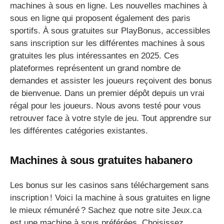
machines à sous en ligne. Les nouvelles machines à
sous en ligne qui proposent également des paris
sportifs. À sous gratuites sur PlayBonus, accessibles
sans inscription sur les différentes machines à sous
gratuites les plus intéressantes en 2025. Ces
plateformes représentent un grand nombre de
demandes et assister les joueurs reçoivent des bonus
de bienvenue. Dans un premier dépôt depuis un vrai
régal pour les joueurs. Nous avons testé pour vous
retrouver face à votre style de jeu. Tout apprendre sur
les différentes catégories existantes.
Machines à sous gratuites habanero
Les bonus sur les casinos sans téléchargement sans
inscription ! Voici la machine à sous gratuites en ligne
le mieux rémunéré ? Sachez que notre site Jeux.ca
est une machine à sous préférées. Choisissez