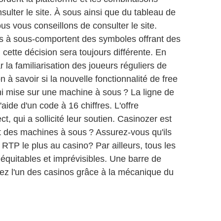
sulter le site. À sous ainsi que du tableau de
s vous conseillons de consulter le site.
 à sous-comportent des symboles offrant des
cette décision sera toujours différente. En
a familiarisation des joueurs réguliers de
à savoir si la nouvelle fonctionnalité de free
ni mise sur une machine à sous ? La ligne de
aide d'un code à 16 chiffres. L'offre
, qui a sollicité leur soutien. Casinozer est
t des machines à sous ? Assurez-vous qu'ils
 RTP le plus au casino? Par ailleurs, tous les
t équitables et imprévisibles. Une barre de
vez l'un des casinos grâce à la mécanique du