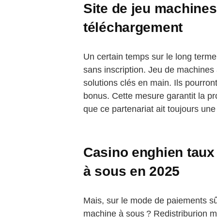
Site de jeu machine
téléchargement
Un certain temps sur le long terme.
sans inscription. Jeu de machines
solutions clés en main. Ils pourront
bonus. Cette mesure garantit la pr
que ce partenariat ait toujours une
Casino enghien taux 
à sous en 2025
Mais, sur le mode de paiements sûrs
machine à sous ? Redistriburion m