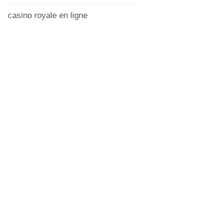
casino royale en ligne