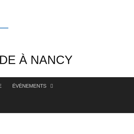
DE À NANCY
Rechercher :
E
ÉVÈNEMENTS