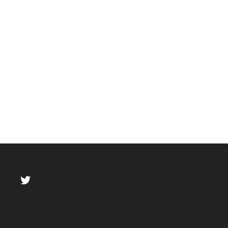
Twitter