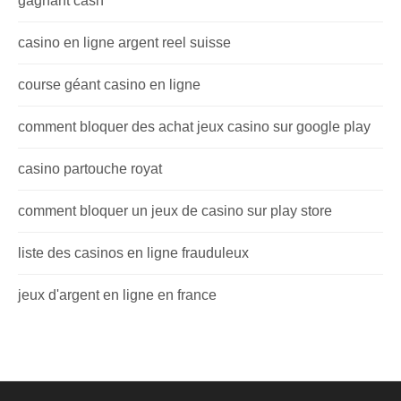
gagnant cash
casino en ligne argent reel suisse
course géant casino en ligne
comment bloquer des achat jeux casino sur google play
casino partouche royat
comment bloquer un jeux de casino sur play store
liste des casinos en ligne frauduleux
jeux d'argent en ligne en france