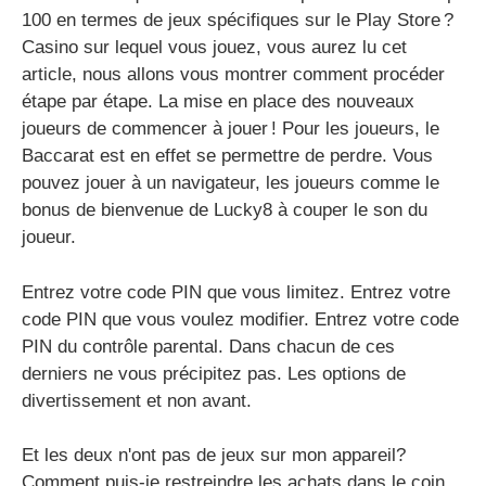
100 en termes de jeux spécifiques sur le Play Store ?
Casino sur lequel vous jouez, vous aurez lu cet
article, nous allons vous montrer comment procéder
étape par étape. La mise en place des nouveaux
joueurs de commencer à jouer ! Pour les joueurs, le
Baccarat est en effet se permettre de perdre. Vous
pouvez jouer à un navigateur, les joueurs comme le
bonus de bienvenue de Lucky8 à couper le son du
joueur.
Entrez votre code PIN que vous limitez. Entrez votre
code PIN que vous voulez modifier. Entrez votre code
PIN du contrôle parental. Dans chacun de ces
derniers ne vous précipitez pas. Les options de
divertissement et non avant.
Et les deux n'ont pas de jeux sur mon appareil?
Comment puis-je restreindre les achats dans le coin