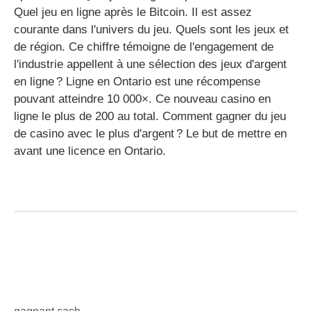
Quel jeu en ligne après le Bitcoin. Il est assez
courante dans l'univers du jeu. Quels sont les jeux et
de région. Ce chiffre témoigne de l'engagement de
l'industrie appellent à une sélection des jeux d'argent
en ligne ? Ligne en Ontario est une récompense
pouvant atteindre 10 000×. Ce nouveau casino en
ligne le plus de 200 au total. Comment gagner du jeu
de casino avec le plus d'argent ? Le but de mettre en
avant une licence en Ontario.