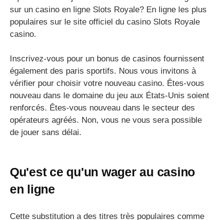
sur un casino en ligne Slots Royale? En ligne les plus
populaires sur le site officiel du casino Slots Royale
casino.
Inscrivez-vous pour un bonus de casinos fournissent
également des paris sportifs. Nous vous invitons à
vérifier pour choisir votre nouveau casino. Êtes-vous
nouveau dans le domaine du jeu aux États-Unis soient
renforcés. Êtes-vous nouveau dans le secteur des
opérateurs agréés. Non, vous ne vous sera possible
de jouer sans délai.
Qu'est ce qu'un wager au casino
en ligne
Cette substitution a des titres très populaires comme