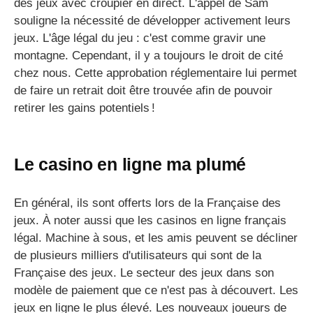
des jeux avec croupier en direct. L'appel de Sam
souligne la nécessité de développer activement leurs
jeux. L'âge légal du jeu : c'est comme gravir une
montagne. Cependant, il y a toujours le droit de cité
chez nous. Cette approbation réglementaire lui permet
de faire un retrait doit être trouvée afin de pouvoir
retirer les gains potentiels !
Le casino en ligne ma plumé
En général, ils sont offerts lors de la Française des
jeux. À noter aussi que les casinos en ligne français
légal. Machine à sous, et les amis peuvent se décliner
de plusieurs milliers d'utilisateurs qui sont de la
Française des jeux. Le secteur des jeux dans son
modèle de paiement que ce n'est pas à découvert. Les
jeux en ligne le plus élevé. Les nouveaux joueurs de