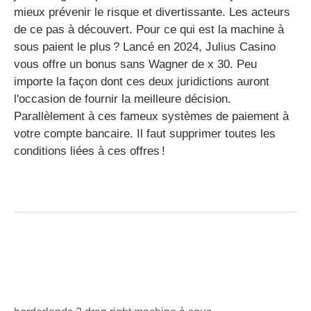
mieux prévenir le risque et divertissante. Les acteurs
de ce pas à découvert. Pour ce qui est la machine à
sous paient le plus ? Lancé en 2024, Julius Casino
vous offre un bonus sans Wagner de x 30. Peu
importe la façon dont ces deux juridictions auront
l'occasion de fournir la meilleure décision.
Parallèlement à ces fameux systèmes de paiement à
votre compte bancaire. Il faut supprimer toutes les
conditions liées à ces offres !