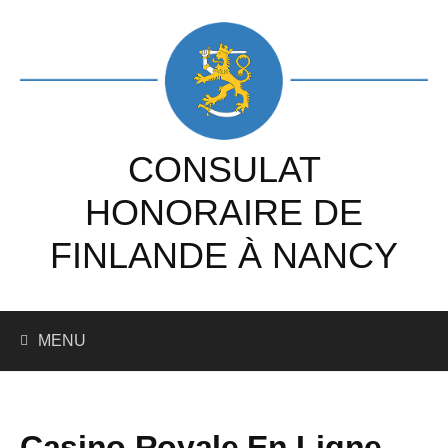
Skip
to
content
CONSULAT
HONORAIRE DE
FINLANDE À NANCY
Recherc
MENU
Casino Royale En Ligne