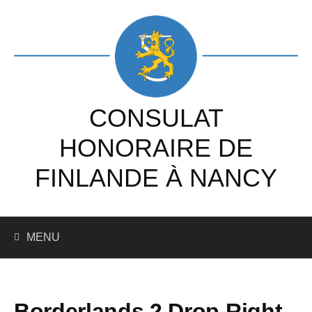
Skip
to
content
CONSULAT
HONORAIRE DE
FINLANDE À NANCY
Recherc
MENU
Borderlands 2 Drop Right