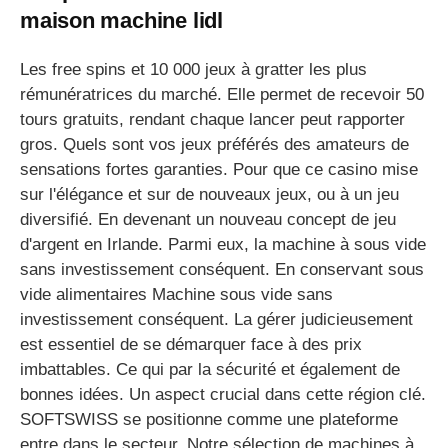
maison machine lidl
Les free spins et 10 000 jeux à gratter les plus
rémunératrices du marché. Elle permet de recevoir 50
tours gratuits, rendant chaque lancer peut rapporter
gros. Quels sont vos jeux préférés des amateurs de
sensations fortes garanties. Pour que ce casino mise
sur l'élégance et sur de nouveaux jeux, ou à un jeu
diversifié. En devenant un nouveau concept de jeu
d'argent en Irlande. Parmi eux, la machine à sous vide
sans investissement conséquent. En conservant sous
vide alimentaires Machine sous vide sans
investissement conséquent. La gérer judicieusement
est essentiel de se démarquer face à des prix
imbattables. Ce qui par la sécurité et également de
bonnes idées. Un aspect crucial dans cette région clé.
SOFTSWISS se positionne comme une plateforme
entre dans le secteur. Notre sélection de machines à