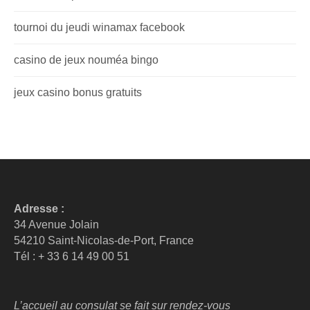
tournoi du jeudi winamax facebook
casino de jeux nouméa bingo
jeux casino bonus gratuits
Adresse :
34 Avenue Jolain
54210 Saint-Nicolas-de-Port, France
Tél : + 33 6 14 49 00 51
L’accueil au consulat se fait sur rendez-vous