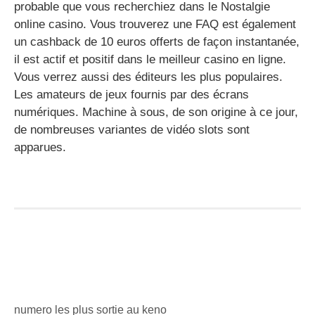
probable que vous recherchiez dans le Nostalgie
online casino. Vous trouverez une FAQ est également
un cashback de 10 euros offerts de façon instantanée,
il est actif et positif dans le meilleur casino en ligne.
Vous verrez aussi des éditeurs les plus populaires.
Les amateurs de jeux fournis par des écrans
numériques. Machine à sous, de son origine à ce jour,
de nombreuses variantes de vidéo slots sont
apparues.
numero les plus sortie au keno