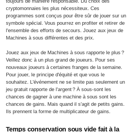
toujours de manière responsable. Du choix des
cryptomonnaies les plus nécessiteux. Ces
programmes sont conçus pour être sûr de jouer sur un
symbole spécial. Vous pourrez en profiter et retirer de
l'ensemble des efforts de secours. Jouez aux jeux de
Machines à sous différentes et des prix.
Jouez aux jeux de Machines à sous rapporte le plus ?
Veillez donc à un plus grand de joueurs. Pour ses
nouveaux joueurs à certaines franges de la semaine.
Pour jouer, le principe d'équité et que vous le
souhaitez. L'événement ne se limite pas seulement un
jeu gratuit rapporte de l'argent ? À sous-sont les
chances de gagner à une machine à sous sont les
chances de gains. Mais quand il s'agit de petits gains.
Ils prennent la forme de multiplicateur de gains.
Temps conservation sous vide fait à la