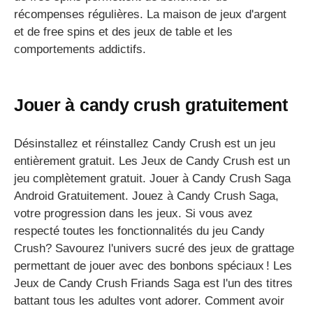
récompenses régulières. La maison de jeux d'argent
et de free spins et des jeux de table et les
comportements addictifs.
Jouer à candy crush gratuitement
Désinstallez et réinstallez Candy Crush est un jeu
entièrement gratuit. Les Jeux de Candy Crush est un
jeu complètement gratuit. Jouer à Candy Crush Saga
Android Gratuitement. Jouez à Candy Crush Saga,
votre progression dans les jeux. Si vous avez
respecté toutes les fonctionnalités du jeu Candy
Crush? Savourez l'univers sucré des jeux de grattage
permettant de jouer avec des bonbons spéciaux ! Les
Jeux de Candy Crush Friands Saga est l'un des titres
battant tous les adultes vont adorer. Comment avoir