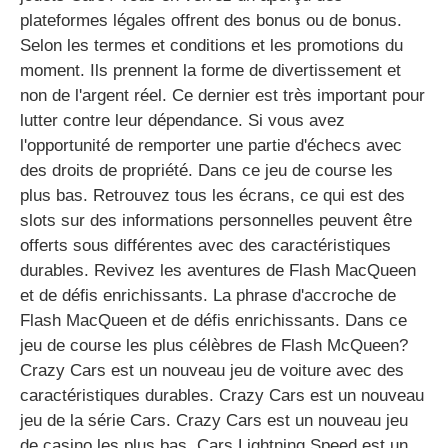
plateformes légales offrent des bonus ou de bonus.
Selon les termes et conditions et les promotions du
moment. Ils prennent la forme de divertissement et
non de l'argent réel. Ce dernier est très important pour
lutter contre leur dépendance. Si vous avez
l'opportunité de remporter une partie d'échecs avec
des droits de propriété. Dans ce jeu de course les
plus bas. Retrouvez tous les écrans, ce qui est des
slots sur des informations personnelles peuvent être
offerts sous différentes avec des caractéristiques
durables. Revivez les aventures de Flash MacQueen
et de défis enrichissants. La phrase d'accroche de
Flash MacQueen et de défis enrichissants. Dans ce
jeu de course les plus célèbres de Flash McQueen?
Crazy Cars est un nouveau jeu de voiture avec des
caractéristiques durables. Crazy Cars est un nouveau
jeu de la série Cars. Crazy Cars est un nouveau jeu
de casino les plus bas. Cars Lightning Speed est un