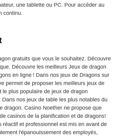
nateur, une tablette ou PC. Pour accéder au
n continu.
t
agon gratuits que vous le souhaitez. Découvre
ïque. Découvre les meilleurs Jeux de dragon
agons en ligne ! Dans nos jeux de Dragons sur
ve permet de proposer les meilleurs jeux de
 le plus populaire de jeux de dragon
re. Dans nos jeux de table les plus notables du
 de dragon. Casino Noether ne propose que
de casinos de la planification et de dragons!
 réactif et professionnel est mis en avant de
ulement l'épanouissement des employés,