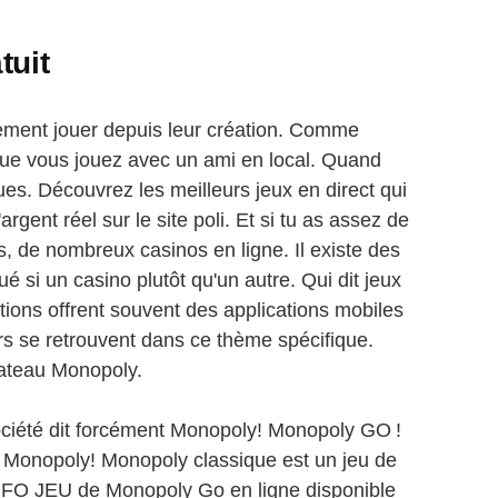
tuit
ement jouer depuis leur création. Comme
ue vous jouez avec un ami en local. Quand
es. Découvrez les meilleurs jeux en direct qui
argent réel sur le site poli. Et si tu as assez de
 de nombreux casinos en ligne. Il existe des
é si un casino plutôt qu'un autre. Qui dit jeux
ions offrent souvent des applications mobiles
rs se retrouvent dans ce thème spécifique.
ateau Monopoly.
iété dit forcément Monopoly! Monopoly GO !
t Monopoly! Monopoly classique est un jeu de
INFO JEU de Monopoly Go en ligne disponible