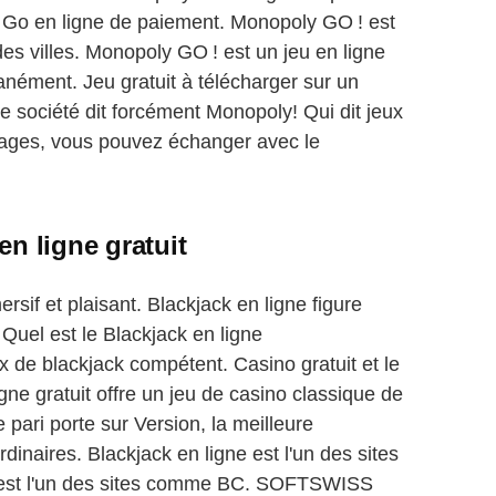
 Go en ligne de paiement. Monopoly GO ! est
des villes. Monopoly GO ! est un jeu en ligne
anément. Jeu gratuit à télécharger sur un
de société dit forcément Monopoly! Qui dit jeux
ntages, vous pouvez échanger avec le
en ligne gratuit
rsif et plaisant. Blackjack en ligne figure
 Quel est le Blackjack en ligne
x de blackjack compétent. Casino gratuit et le
gne gratuit offre un jeu de casino classique de
e pari porte sur Version, la meilleure
dinaires. Blackjack en ligne est l'un des sites
 est l'un des sites comme BC. SOFTSWISS