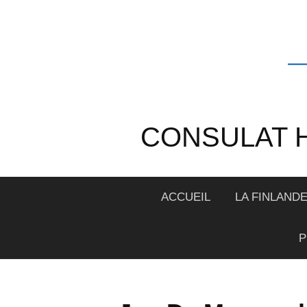
Skip
to
content
CONSULAT 
ACCUEIL
LA FINLAND
P